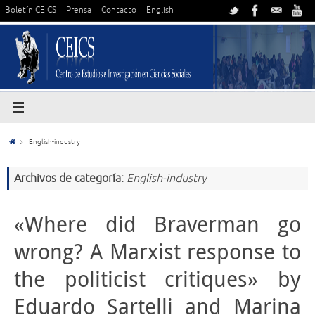
Boletín CEICS
Prensa
Contacto
English
English-industry
Archivos de categoría:
English-industry
«Where did Braverman go
wrong? A Marxist response to
the politicist critiques» by
Eduardo Sartelli and Marina