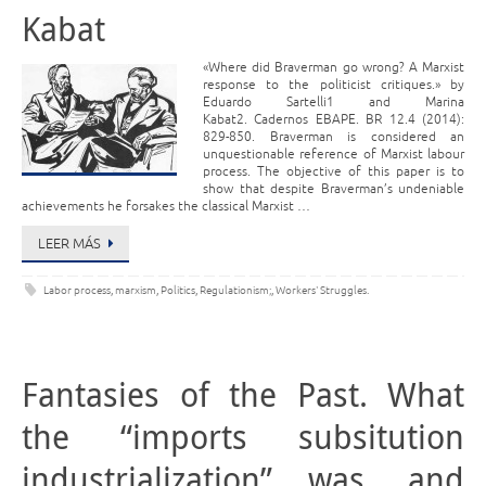
Kabat
«Where did Braverman go wrong? A Marxist
response to the politicist critiques.» by
Eduardo Sartelli1 and Marina
Kabat2. Cadernos EBAPE. BR 12.4 (2014):
829-850. Braverman is considered an
unquestionable reference of Marxist labour
process. The objective of this paper is to
show that despite Braverman’s undeniable
achievements he forsakes the classical Marxist …
LEER MÁS
Labor process
,
marxism
,
Politics
,
Regulationism;
,
Workers' Struggles.
Fantasies of the Past. What
the “imports subsitution
industrialization” was, and