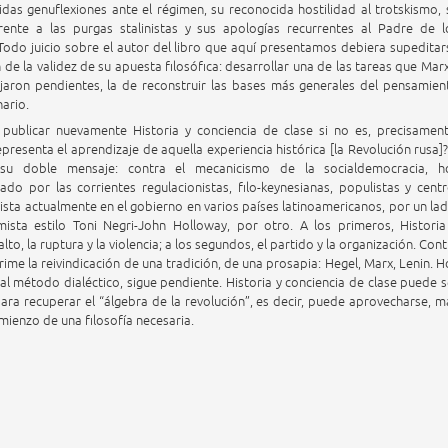
idas genuflexiones ante el régimen, su reconocida hostilidad al trotskismo, 
frente a las purgas stalinistas y sus apologías recurrentes al Padre de l
Todo juicio sobre el autor del libro que aquí presentamos debiera supeditar
 de la validez de su apuesta filosófica: desarrollar una de las tareas que Marx
jaron pendientes, la de reconstruir las bases más generales del pensamien
nario.
publicar nuevamente Historia y conciencia de clase si no es, precisament
presenta el aprendizaje de aquella experiencia histórica [la Revolución rusa]?
 su doble mensaje: contra el mecanicismo de la socialdemocracia, h
ado por las corrientes regulacionistas, filo-keynesianas, populistas y centr
bilista actualmente en el gobierno en varios países latinoamericanos, por un lad
sta estilo Toni Negri-John Holloway, por otro. A los primeros, Historia
lto, la ruptura y la violencia; a los segundos, el partido y la organización. Cont
rime la reivindicación de una tradición, de una prosapia: Hegel, Marx, Lenin. H
l método dialéctico, sigue pendiente. Historia y conciencia de clase puede s
ra recuperar el “álgebra de la revolución”, es decir, puede aprovecharse, m
mienzo de una filosofía necesaria.