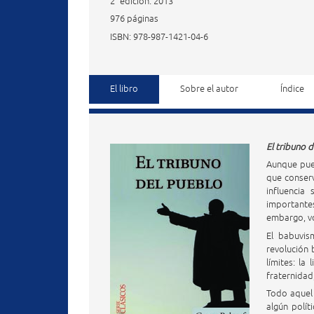
2° edición: 2013
976 páginas
ISBN: 978-987-1421-04-6
El libro
Sobre el autor
Índice
El tribuno 
Aunque pued
que conserv
influencia
importantes 
embargo, vo
El babuvis
revolución 
límites: la
fraternidad
Todo aquel 
algún polít