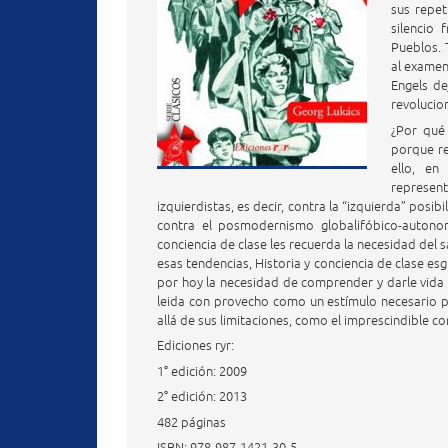
sus repet
silencio 
Pueblos. 
al examen
Engels de
revolucio
¿Por qué 
porque re
ello, en
represent
izquierdistas, es decir, contra la “izquierda” posi
contra el posmodernismo globalifóbico-autonomi
conciencia de clase les recuerda la necesidad del sa
esas tendencias, Historia y conciencia de clase esg
por hoy la necesidad de comprender y darle vida a
leida con provecho como un estímulo necesario pa
allá de sus limitaciones, como el imprescindible co
Ediciones ryr:
1° edición: 2009
2° edición: 2013
482 páginas