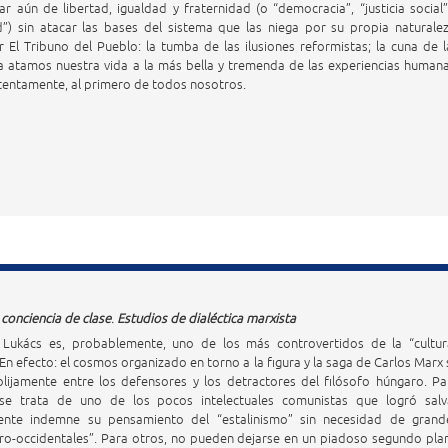
r aún de libertad, igualdad y fraternidad (o “democracia”, “justicia social”
d”) sin atacar las bases del sistema que las niega por su propia naturalez
r El Tribuno del Pueblo: la tumba de las ilusiones reformistas; la cuna de l
a atamos nuestra vida a la más bella y tremenda de las experiencias humana
atentamente, al primero de todos nosotros.
 conciencia de clase
.
Estudios de dialéctica marxista
” Lukács es, probablemente, uno de los más controvertidos de la “cultur
 En efecto: el cosmos organizado en torno a la figura y la saga de Carlos Marx 
olijamente entre los defensores y los detractores del filósofo húngaro. Pa
 se trata de uno de los pocos intelectuales comunistas que logró salv
mente indemne su pensamiento del “estalinismo” sin necesidad de grand
ro-occidentales”. Para otros, no pueden dejarse en un piadoso segundo pla