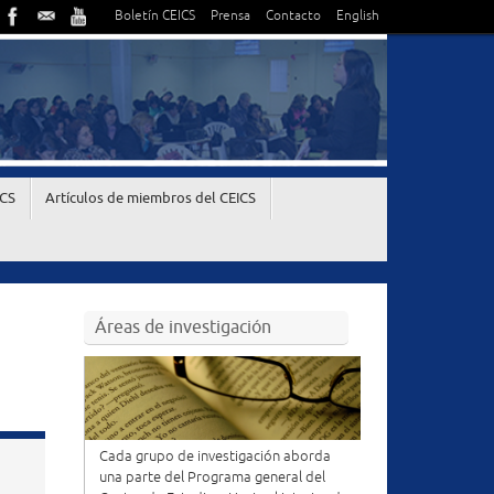
Boletín CEICS
Prensa
Contacto
English
ICS
Artículos de miembros del CEICS
Áreas de investigación
Cada grupo de investigación aborda
una parte del Programa general del