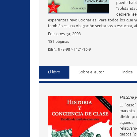
puede habla
“solidarida
debiera lee
esperanzas revolucionarias. Para todos los que y
también es una obligación sentarnos a escuchar, 
Ediciones ryr, 2008.
181 páginas
ISBN: 978-987-1421-16-9
El libro
Sobre el autor
Índice
Historia y
El “caso
marxista.
divide pr
algunos,
relativa
gestos “p