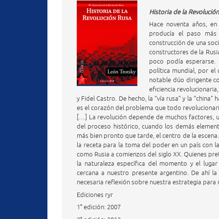
Historia de la Revolució
Hace noventa años, en 
producía el paso más 
construcción de una soci
constructores de la Rus
poco podía esperarse. 
política mundial, por el
notable dúo dirigente c
eficiencia revolucionari
y Fidel Castro. De hecho, la “vía rusa” y la “china”
es el corazón del problema que todo revolucionario
[…] La revolución depende de muchos factores, u
del proceso histórico, cuando los demás element
más bien pronto que tarde, el centro de la escena.
la receta para la toma del poder en un país con la
como Rusia a comienzos del siglo XX. Quienes pre
la naturaleza específica del momento y el luga
cercana a nuestro presente argentino. De ahí l
necesaria reflexión sobre nuestra estrategia para 
Ediciones ryr
1° edición: 2007