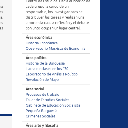
Centro de Estudios. Hacia el interior de
cada grupo, a cargo de un
na
responsable, los investigadores se
as
distribuyen las tareas y realizan una
a,
labor en la cual la reflexión y el debate
es
conjunto ocupan un lugar central.
as
Área económica
Historia Económica
Observatorio Marxista de Economía
Área política
Historia de la Burguesía
Lucha de clases en los ´70
Laboratorio de Análisis Político
Revolución de Mayo
Área social
Procesos de trabajo
Taller de Estudios Sociales
Gabinete de Educación Socialista
Pequeña Burguesía
Crímenes Sociales
Área arte y filosofía