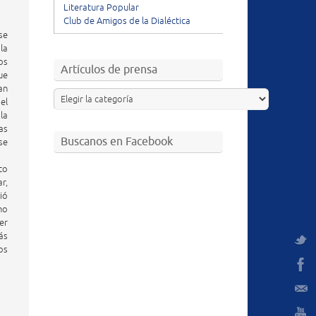
Literatura Popular
Club de Amigos de la Dialéctica
se
la
os
Artículos de prensa
ue
an
el
la
as
Buscanos en Facebook
se
to
r,
ió
no
er
ás
os