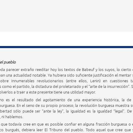
del pueblo
a parecer extraño reeditar hoy los textos de Babeuf y los suyos, lo cierto 
an una actualidad notable. Ya hubiera sido suficiente justificación el mentar 
 sobre innumerables revolucionarios (entre ellos, Lenin) en cuestiones t
como el partido, la dictadura del proletariado y el “arte de la insurrección”. S
lverlos a traer a este presente tiene una utilidad mayor.
mo es el resultado del agotamiento de una experiencia histórica, la de 
burguesa. En el seno de su propio proceso, la revolución burguesa muestra s
 libertad sólo puede ser “ante la ley”, la igualdad es la igualdad “legal”. De 
, ni hablemos.
que todavía cree en que es posible confiar en alguna fracción burguesa o 
ico burgués, debiera leer El Tribuno del pueblo. Todo aquel que cree que 