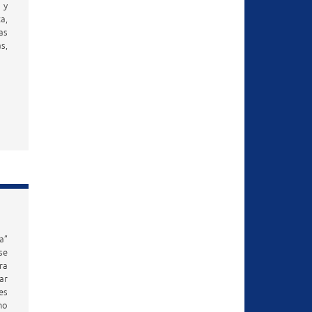
 y
a,
as
s,
a”
se
ra
ar
es
no