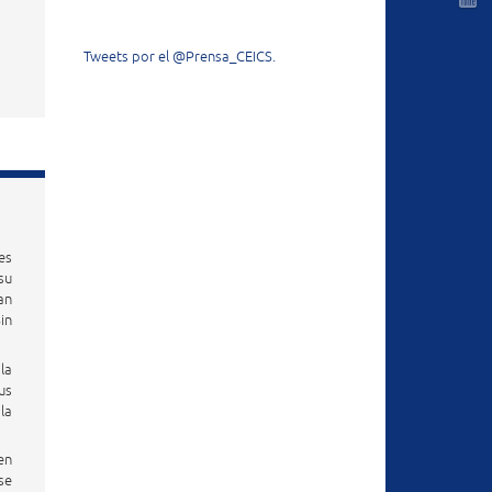
Tweets por el @Prensa_CEICS.
es
su
an
in
la
us
la
en
se