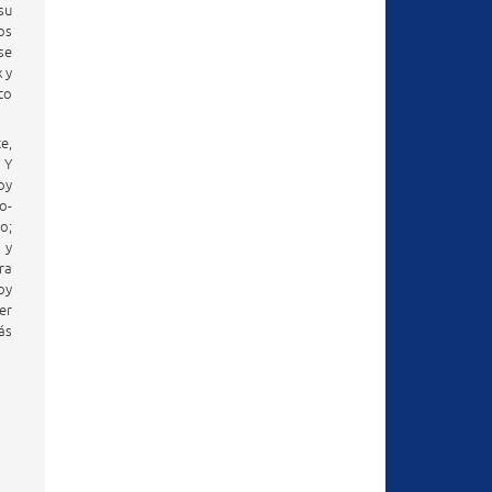
su
os
se
 y
to
e,
 Y
oy
o-
o;
 y
ra
oy
er
ás