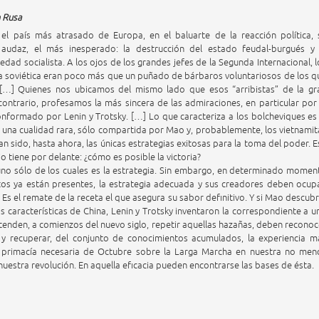
n Rusa
el país más atrasado de Europa, en el baluarte de la reacción política, 
audaz, el más inesperado: la destrucción del estado feudal-burgués y 
edad socialista. A los ojos de los grandes jefes de la Segunda Internacional, l
ia soviética eran poco más que un puñado de bárbaros voluntariosos de los q
[…] Quienes nos ubicamos del mismo lado que esos “arribistas” de la gr
 contrario, profesamos la más sincera de las admiraciones, en particular por 
onformado por Lenin y Trotsky. […] Lo que caracteriza a los bolcheviques es 
a, una cualidad rara, sólo compartida por Mao y, probablemente, los vietnamit
 han sido, hasta ahora, las únicas estrategias exitosas para la toma del poder. E
 tiene por delante: ¿cómo es posible la victoria?
no sólo de los cuales es la estrategia. Sin embargo, en determinado momen
os ya están presentes, la estrategia adecuada y sus creadores deben ocupa
 Es el remate de la receta el que asegura su sabor definitivo. Y si Mao descubr
s características de China, Lenin y Trotsky inventaron la correspondiente a u
tenden, a comienzos del nuevo siglo, repetir aquellas hazañas, deben reconoc
r y recuperar, del conjunto de conocimientos acumulados, la experiencia m
a primacía necesaria de Octubre sobre la Larga Marcha en nuestra no men
nuestra revolución. En aquella eficacia pueden encontrarse las bases de ésta.