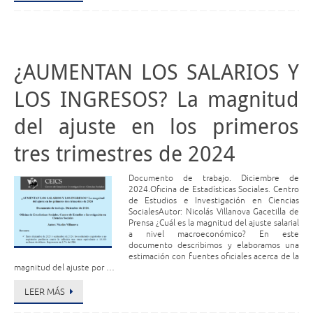
¿AUMENTAN LOS SALARIOS Y
LOS INGRESOS? La magnitud
del ajuste en los primeros
tres trimestres de 2024
Documento de trabajo. Diciembre de
2024.Oficina de Estadísticas Sociales. Centro
de Estudios e Investigación en Ciencias
SocialesAutor: Nicolás Villanova Gacetilla de
Prensa ¿Cuál es la magnitud del ajuste salarial
a nivel macroeconómico? En este
documento describimos y elaboramos una
estimación con fuentes oficiales acerca de la
magnitud del ajuste por …
LEER MÁS