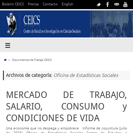
Boletín CEICS
Prensa
Contacto
English
Documentos de Trabajo CEICS
Archivos de categoría:
Oficina de Estadísticas Sociales
MERCADO DE TRABAJO,
SALARIO, CONSUMO y
CONDICIONES DE VIDA
Una economía que no despega y empobrece Informe de coyuntura (julio