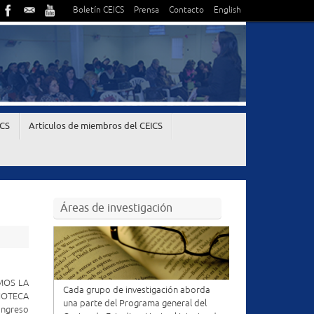
Boletín CEICS
Prensa
Contacto
English
ICS
Artículos de miembros del CEICS
Áreas de investigación
MOS LA
Cada grupo de investigación aborda
IOTECA
una parte del Programa general del
ongreso