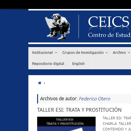
Institucional
Grupos de Investigación
Archivo
Repositorio digital
English
Archivos de autor:
Federico Otero
TALLER ESI: TRATA Y PROSTITUCIÓN
TALLER ESI: T
CHARLA TALLER
CONTENIDO Y JUS