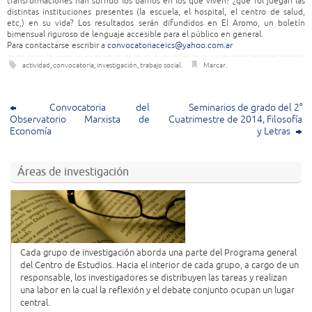
transformaciones han sufrido los barrios en los que viven? ¿qué rol juegan las
distintas instituciones presentes (la escuela, el hospital, el centro de salud,
etc,) en su vida? Los resultados serán difundidos en El Aromo, un boletín
bimensual riguroso de lenguaje accesible para el público en general.
Para contactarse escribir a
convocatoriaceics@yahoo.com.ar
actividad
,
convocatoria
,
investigación
,
trabajo social
.
Marcar
.
Convocatoria del
Seminarios de grado del 2°
Observatorio Marxista de
Cuatrimestre de 2014, Filosofía
Economía
y Letras
Áreas de investigación
Cada grupo de investigación aborda una parte del Programa general
del Centro de Estudios. Hacia el interior de cada grupo, a cargo de un
responsable, los investigadores se distribuyen las tareas y realizan
una labor en la cual la reflexión y el debate conjunto ocupan un lugar
central.