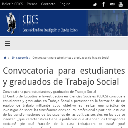
Boletín CEICS
Prensa
Contacto
English
Sin categoría
Convocatoria para estudiantes y graduados de Trabajo Social
Convocatoria para estudiantes
y graduados de Trabajo Social
Convocatoria para estudiantes y graduados de Trabajo Social
El Centro de Estudios e Investigación en Ciencias Sociales (CEICS) convoca a
estudiantes y graduados en Trabajo Social a participar en la formación de un
equipo de trabajo militante cuyo objetivo es realizar una práctica de
investigación sobre las transformaciones del rol profesional a partir del estudio
de las transformaciones de los usuarios de las políticas sociales en las que se
insertan: ¿qué características tiene la población que atienden los trabajadores
sociales? ¿de qué fracción de la clase trabajadora se trata? ¿qué