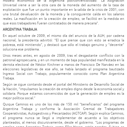
modelo económico de la Argentina pos-convertibilidad: “La Asignación
Universal viene a ser la otra cara de la moneda del aumento de la tasa de
explotación que fue un punto importante en la salida de la crisis de 2001, con
una brutal devaluación de la moneda y la consiguiente caída en los salarios
reales. La masificación en la creación de empleo, se facilitó en la medida en
que esos trabajadores fueran contratados de manera precaria”.
ARGENTINA TRABAJA
En aquel octubre de 2009, el mismo día del anuncio de la AUH, por cadena
nacional, la presidenta advirtió: “El que piense que con esto se erradica la
pobreza, está mintiendo”, y destacó que sólo el trabajo genuino y “decente”
soluciona ese problema.
Unos meses antes, en agosto de 2009, tras el desgastante conflicto con la
patronal agropecuaria, y en un momento de baja popularidad manifestada en la
derrota electoral de Néstor Kirchner a manos de Francisco De Narváez en las
elecciones legislativas de ese año, se había lanzado el programa bautizado
Ingreso Social con Trabajo, popularmente conocido como Plan Argentina
Trabaja.
Según se sigue contando desde el portal del Ministerio de Desarrollo Social de
la Nación, “impulsamos la creación de empleo digno desde la economía social y
solidaria. Porque estamos convencidos de que la generación de empleo es la
mejor política social.”
Quique Caminos es uno de los más de 150 mil “beneficiarios” del programa
Argentina Trabaja y conforma la Asociación Gremial de Trabajadores
Cooperativistas, Autogestivos y Precarizados (AGTCAP). Según explica Caminos,
el programa nunca se llegó a implementar de acuerdo a los objetivos
planteados, al menos discursivamente, desde el gobierno. “Los programas de