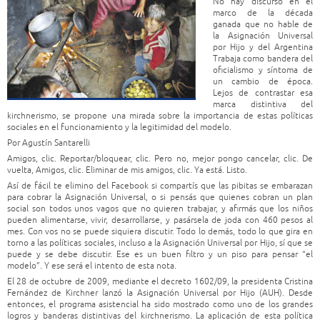
No hay discurso en el
marco de la década
ganada que no hable de
la Asignación Universal
por Hijo y del Argentina
Trabaja como bandera del
oficialismo y síntoma de
un cambio de época.
Lejos de contrastar esa
marca distintiva del
kirchnerismo, se propone una mirada sobre la importancia de estas políticas
sociales en el funcionamiento y la legitimidad del modelo.
Por Agustín Santarelli
Amigos, clic. Reportar/bloquear, clic. Pero no, mejor pongo cancelar, clic. De
vuelta, Amigos, clic. Eliminar de mis amigos, clic. Ya está. Listo.
Así de fácil te elimino del Facebook si compartís que las pibitas se embarazan
para cobrar la Asignación Universal, o si pensás que quienes cobran un plan
social son todos unos vagos que no quieren trabajar, y afirmás que los niños
pueden alimentarse, vivir, desarrollarse, y pasársela de joda con 460 pesos al
mes. Con vos no se puede siquiera discutir. Todo lo demás, todo lo que gira en
torno a las políticas sociales, incluso a la Asignación Universal por Hijo, sí que se
puede y se debe discutir. Ese es un buen filtro y un piso para pensar “el
modelo”. Y ese será el intento de esta nota.
El 28 de octubre de 2009, mediante el decreto 1602/09, la presidenta Cristina
Fernández de Kirchner lanzó la Asignación Universal por Hijo (AUH). Desde
entonces, el programa asistencial ha sido mostrado como uno de los grandes
logros y banderas distintivas del kirchnerismo. La aplicación de esta política