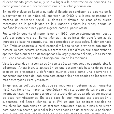
el denominado gasto social, y se dio lugar a la privatización de servicios, así
como ganó espacio el sector empresarial en la salud y educación.
En los 90 incluso se llegó a quitarle al Estado su condición de garante de la
supervivencia de los niños. Allí aparecen las ONGs y la Iglesia se impone en
materia de asistencia social. La síntesis y símbolo de esos años puede
recordarse en la popularidad de la Fundación Felices los Niños, donde se
confiaba la vida de pibes y pibas a gente como el padre Grassi.
Fue también durante el menemismo, en 1996, que se estrenaron en nuestro
país por sugerencia del Banco Mundial, las políticas de transferencias de
ingresos de base no contributiva: los conocidos planes sociales. El denominado
Plan Trabajar apareció a nivel nacional y luego varias provincias copiaron la
estructura para desarrollarlos en sus territorios. Eran días en que comenzaban a
aparecer los piquetes de desocupados a lo largo y ancho del país, y la asistencia
a quienes habían quedado sin trabajo era uno de los reclamos.
Vista la actualidad y la comparación con la década neoliberal, es considerable la
diferencia. Ahora bien, la aplicación de una determinada batería de políticas
sociales es presentada y defendida muchas veces como una ocurrencia o
concesión por parte del gobierno para atender las necesidades de los sectores
más postergados. Pero, ¿es tan así?
En general las políticas sociales que se imponen en determinados momentos
históricos tienen su impronta ideológica y el visto bueno de los organismos
internacionales, lo que no deslegitima la lucha de los trabajadores por muchas
de esas reivindicaciones. En todo caso lo que muestra esa aceptación y
sugerencia del Banco Mundial o el FMI es que las políticas sociales no
resuelven los problemas de los sectores populares, sino que más bien sirven
para poner un parche, para paliar las necesidades de un sector de la población