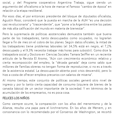
social, y del Programa cooperativo Argentina Trabaja, sigue siendo un
argumento del oficialismo a la hora de marcar el famoso “cambio de época” en
relación a la etapa neoliberal.
Por esos días, el por entonces presidente del bloque de diputados oficialista,
Agustín Rossi, consideró que la puesta en marcha de la AUH “es una decisión
casi revolucionaria” y “trascendente”, que “pone a la Argentina entre los países
de más alta calificación del mundo en materia de bienestar”.
Pero la supremacía de políticas asistenciales demuestra también que buena
parte de los trabajadores, tanto desocupados como ocupados, no lograrían
llegar a fin de mes sin el cobro de los planes. Según datos oficiales, la mitad de
los trabajadores tiene problemas laborales (el 34,5% está en negro, el 7,2%
desocupado y el 9,3% necesita trabajar más horas para subsistir). Como dice la
trabajadora social y Doctora en Ciencias Sociales Tamara Seiffer en un reciente
artículo de la Revista El Aromo, “Aún con crecimiento económico relativo y
cierta recomposición del empleo, la “década ganada” deja como saldo que
millones de familias obreras no tengan forma de reproducirse, si no es a través
de la asistencia estatal. La desocupación abierta post crisis descendió, pero lo
hizo a costa de ofrecer empleos precarios con salarios de miseria”.
Al mismo tiempo, este conjunto de políticas sociales generó otro nivel de
ingreso y por lo tanto cierta capacidad de consumo (siquiera de bienes de la
canasta básica) de un sector importante de la sociedad. Y en términos de la
acumulación de los empresarios, no es poca cosa.
FELICES LOS NIÑOS
Como siempre ocurre, la comparación con los años del menemismo y de la
Alianza, resulta una papa para el kirchnerismo. En los años de Menem, y en
consonancia con lo recomendado por el Consenso de Washington, se recortó