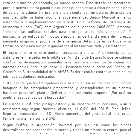
está en situación de cobrarlo, ya puede hacerlo. Este detalle es importante
porque permite cierta garantía a quienes pueden pasar a estar en condiciones
de percibir la asignación. Esa referencia a contar con un sistema de asistencia
más previsible ya había sido una sugerencia del Banco Mundial en años
anteriores a la implementación de la AUH. En su informe de Estrategia de
asistencia al país (EAP) para Argentina en el periodo 2006-2008, propone
“reformar las políticas sociales para proteger a los más vulnerables”. Y
puntualmente enfoca el “impulso a programas de transferencia de ingresos,
mediante al apoyo al programa de emergencia Jefas y Jefes de Hogar y su
transición hacia una red de seguridad social más racionalizada y sustentable”.
El financiamiento es otro punto interesante a analizar. A diferencia de los
anteriores, enmarcados en la órbita del Ministerio de Desarrollo que se cubrían
con fuentes de impuestos generales, la renta agraria, o créditos de organismos
internacionales, este plan tiene su financiamiento a partir del Fondo de
Garantía de Sustentabilidad de la ANSES. Es decir con las contribuciones de los
mismos trabajadores registrados.
“Esta idea de que los trabajadores que se encuentran en mejores condiciones
banquen a los trabajadores precarizados y desempleados es un planteo
bastante perverso”, plantea Seiffer, quien con ironía propone “¿Por qué no
apelar a la solidaridad de la burguesía?”.
En cuanto al esfuerzo presupuestario y su impacto en el consumo, la AUH
representa hoy, según fuentes oficiales, el 0,9% del PBI. El Plan Jefes
llegó a representar el 1%. Como porcentaje del gasto social la cifra es
también similar (en torno al 5%).
Según Seiffer, la Asignación Universal por Hijo, así como los planes
desarrollados con anterioridad, tuvieron y tienen un propósito central para el