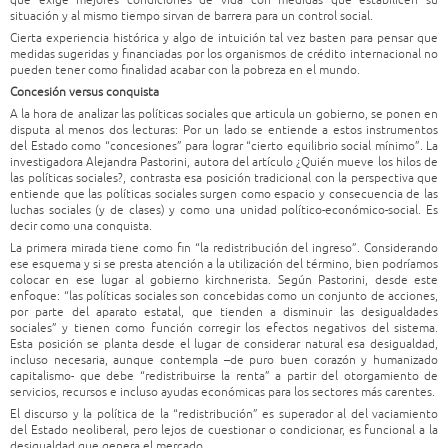
que exige mejores condiciones de vida con medidas que estabilicen su
situación y al mismo tiempo sirvan de barrera para un control social.
Cierta experiencia histórica y algo de intuición tal vez basten para pensar que
medidas sugeridas y financiadas por los organismos de crédito internacional no
pueden tener como finalidad acabar con la pobreza en el mundo.
Concesión versus conquista
A la hora de analizar las políticas sociales que articula un gobierno, se ponen en
disputa al menos dos lecturas: Por un lado se entiende a estos instrumentos
del Estado como “concesiones” para lograr “cierto equilibrio social mínimo”. La
investigadora Alejandra Pastorini, autora del artículo ¿Quién mueve los hilos de
las políticas sociales?, contrasta esa posición tradicional con la perspectiva que
entiende que las políticas sociales surgen como espacio y consecuencia de las
luchas sociales (y de clases) y como una unidad político-económico-social. Es
decir como una conquista.
La primera mirada tiene como fin “la redistribución del ingreso”. Considerando
ese esquema y si se presta atención a la utilización del término, bien podríamos
colocar en ese lugar al gobierno kirchnerista. Según Pastorini, desde este
enfoque: “las políticas sociales son concebidas como un conjunto de acciones,
por parte del aparato estatal, que tienden a disminuir las desigualdades
sociales” y tienen como función corregir los efectos negativos del sistema.
Esta posición se planta desde el lugar de considerar natural esa desigualdad,
incluso necesaria, aunque contempla –de puro buen corazón y humanizado
capitalismo- que debe “redistribuirse la renta” a partir del otorgamiento de
servicios, recursos e incluso ayudas económicas para los sectores más carentes.
El discurso y la política de la “redistribución” es superador al del vaciamiento
del Estado neoliberal, pero lejos de cuestionar o condicionar, es funcional a la
desigualdad que genera el mercado.