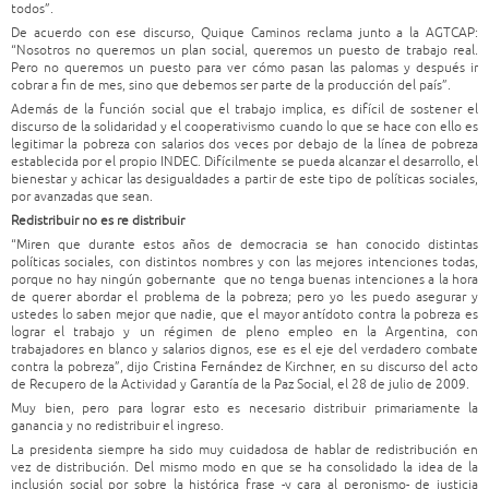
todos”.
De acuerdo con ese discurso, Quique Caminos reclama junto a la AGTCAP:
“Nosotros no queremos un plan social, queremos un puesto de trabajo real.
Pero no queremos un puesto para ver cómo pasan las palomas y después ir
cobrar a fin de mes, sino que debemos ser parte de la producción del país”.
Además de la función social que el trabajo implica, es difícil de sostener el
discurso de la solidaridad y el cooperativismo cuando lo que se hace con ello es
legitimar la pobreza con salarios dos veces por debajo de la línea de pobreza
establecida por el propio INDEC. Difícilmente se pueda alcanzar el desarrollo, el
bienestar y achicar las desigualdades a partir de este tipo de políticas sociales,
por avanzadas que sean.
Redistribuir no es re distribuir
“Miren que durante estos años de democracia se han conocido distintas
políticas sociales, con distintos nombres y con las mejores intenciones todas,
porque no hay ningún gobernante que no tenga buenas intenciones a la hora
de querer abordar el problema de la pobreza; pero yo les puedo asegurar y
ustedes lo saben mejor que nadie, que el mayor antídoto contra la pobreza es
lograr el trabajo y un régimen de pleno empleo en la Argentina, con
trabajadores en blanco y salarios dignos, ese es el eje del verdadero combate
contra la pobreza”, dijo Cristina Fernández de Kirchner, en su discurso del acto
de Recupero de la Actividad y Garantía de la Paz Social, el 28 de julio de 2009.
Muy bien, pero para lograr esto es necesario distribuir primariamente la
ganancia y no redistribuir el ingreso.
La presidenta siempre ha sido muy cuidadosa de hablar de redistribución en
vez de distribución. Del mismo modo en que se ha consolidado la idea de la
inclusión social por sobre la histórica frase -y cara al peronismo- de justicia