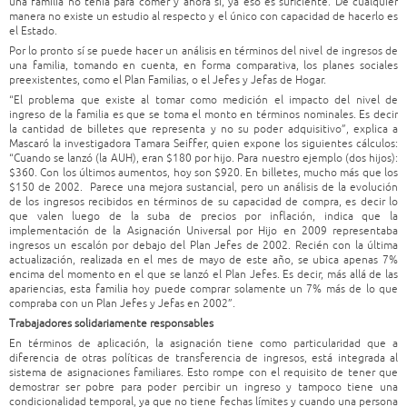
una familia no tenía para comer y ahora sí, ya eso es suficiente. De cualquier
manera no existe un estudio al respecto y el único con capacidad de hacerlo es
el Estado.
Por lo pronto sí se puede hacer un análisis en términos del nivel de ingresos de
una familia, tomando en cuenta, en forma comparativa, los planes sociales
preexistentes, como el Plan Familias, o el Jefes y Jefas de Hogar.
“El problema que existe al tomar como medición el impacto del nivel de
ingreso de la familia es que se toma el monto en términos nominales. Es decir
la cantidad de billetes que representa y no su poder adquisitivo”, explica a
Mascaró la investigadora Tamara Seiffer, quien expone los siguientes cálculos:
“Cuando se lanzó (la AUH), eran $180 por hijo. Para nuestro ejemplo (dos hijos):
$360. Con los últimos aumentos, hoy son $920. En billetes, mucho más que los
$150 de 2002. Parece una mejora sustancial, pero un análisis de la evolución
de los ingresos recibidos en términos de su capacidad de compra, es decir lo
que valen luego de la suba de precios por inflación, indica que la
implementación de la Asignación Universal por Hijo en 2009 representaba
ingresos un escalón por debajo del Plan Jefes de 2002. Recién con la última
actualización, realizada en el mes de mayo de este año, se ubica apenas 7%
encima del momento en el que se lanzó el Plan Jefes. Es decir, más allá de las
apariencias, esta familia hoy puede comprar solamente un 7% más de lo que
compraba con un Plan Jefes y Jefas en 2002”.
Trabajadores solidariamente responsables
En términos de aplicación, la asignación tiene como particularidad que a
diferencia de otras políticas de transferencia de ingresos, está integrada al
sistema de asignaciones familiares. Esto rompe con el requisito de tener que
demostrar ser pobre para poder percibir un ingreso y tampoco tiene una
condicionalidad temporal, ya que no tiene fechas límites y cuando una persona