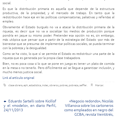
social.
Es que la distribución primaria es aquella que depende de la estructura
productiva, de la propiedad, y el mercado de trabajo. En tanto que la
redistribución hace eje en las políticas compensatorias, paliativas y referidas al
empleo.
Obviamente el Estado burgués no va a atacar la distribución primaria de la
riqueza, es decir que no va a socializar los medios de producción porque
pondría en jaque su mismo poder. Pretender esa opción no es, sin embargo,
más utópica que pensar que a partir de la estrategia del Estado -por más de
bienestar que se presuma- de implementar políticas sociales, se pueda terminar
con la pobreza y la desigualdad.
Como se ha visto, lo que sí se permite el Estado es redistribuir una parte de la
riqueza que es generada por la propia clase trabajadora.
Bien, no es poca cosa si lo que se pone en juego es tener un plato de comida
en la mesa o no tenerlo. Pero difícilmente así se llegue a garantizar inclusión, y
mucho menos justicia social.
Link al artículo original
clase obrera
,
eph
,
estadistica
,
indec
,
obreros
,
pobres
,
pobreza
,
seiffer
.
Marcar
.
Eduardo Sartelli sobre Kicillof
«Negocio redondo», Nicolás
y el «modelo», en diario Perfil,
Villanova sobre los cartoneros
24/11/2013
como empleados en negro del
GCBA, revista Veintitrés,