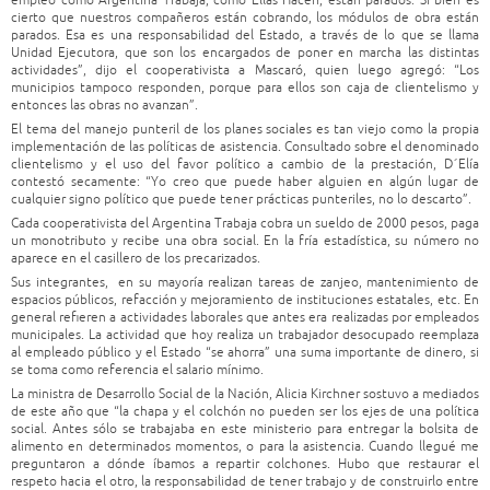
empleo como Argentina Trabaja, como Ellas Hacen, están parados. Si bien es
cierto que nuestros compañeros están cobrando, los módulos de obra están
parados. Esa es una responsabilidad del Estado, a través de lo que se llama
Unidad Ejecutora, que son los encargados de poner en marcha las distintas
actividades”, dijo el cooperativista a Mascaró, quien luego agregó: “Los
municipios tampoco responden, porque para ellos son caja de clientelismo y
entonces las obras no avanzan”.
El tema del manejo punteril de los planes sociales es tan viejo como la propia
implementación de las políticas de asistencia. Consultado sobre el denominado
clientelismo y el uso del favor político a cambio de la prestación, D´Elía
contestó secamente: “Yo creo que puede haber alguien en algún lugar de
cualquier signo político que puede tener prácticas punteriles, no lo descarto”.
Cada cooperativista del Argentina Trabaja cobra un sueldo de 2000 pesos, paga
un monotributo y recibe una obra social. En la fría estadística, su número no
aparece en el casillero de los precarizados.
Sus integrantes, en su mayoría realizan tareas de zanjeo, mantenimiento de
espacios públicos, refacción y mejoramiento de instituciones estatales, etc. En
general refieren a actividades laborales que antes era realizadas por empleados
municipales. La actividad que hoy realiza un trabajador desocupado reemplaza
al empleado público y el Estado “se ahorra” una suma importante de dinero, si
se toma como referencia el salario mínimo.
La ministra de Desarrollo Social de la Nación, Alicia Kirchner sostuvo a mediados
de este año que “la chapa y el colchón no pueden ser los ejes de una política
social. Antes sólo se trabajaba en este ministerio para entregar la bolsita de
alimento en determinados momentos, o para la asistencia. Cuando llegué me
preguntaron a dónde íbamos a repartir colchones. Hubo que restaurar el
respeto hacia el otro, la responsabilidad de tener trabajo y de construirlo entre