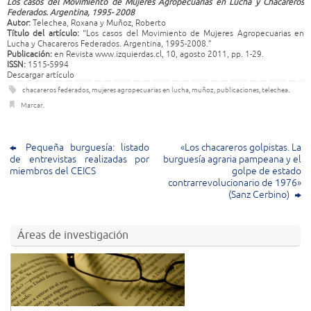
Los casos del Movimiento de Mujeres Agropecuarias en Lucha y Chacareros
Federados. Argentina, 1995- 2008
Autor:
Telechea, Roxana y Muñoz, Roberto
Título del artículo:
“Los casos del Movimiento de Mujeres Agropecuarias en
Lucha y Chacareros Federados. Argentina, 1995-2008.”
Publicación:
en Revista www.izquierdas.cl, 10, agosto 2011, pp. 1-29.
ISSN:
1515-5994
Descargar artículo
chacareros federados
,
mujeres agropecuarias en lucha
,
muñoz
,
publicaciones
,
telechea
.
Marcar
.
Pequeña burguesía: listado
«Los chacareros golpistas. La
de entrevistas realizadas por
burguesía agraria pampeana y el
miembros del CEICS
golpe de estado
contrarrevolucionario de 1976»
(Sanz Cerbino)
Áreas de investigación