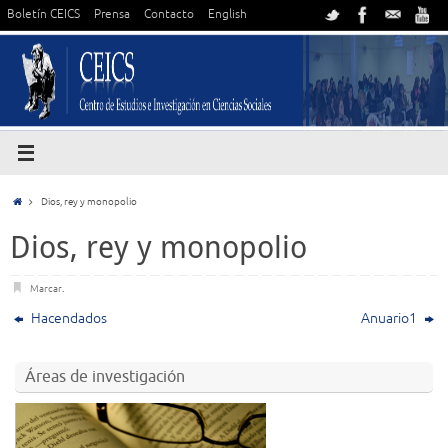
Boletín CEICS
Prensa
Contacto
English
Dios, rey y monopolio
Dios, rey y monopolio
Marcar
.
Hacendados
Anuario1
Áreas de investigación