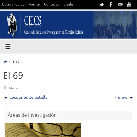
Boletín CEICS
Prensa
Contacto
English
El 69
El 69
Marcar
.
Lecciones de batalla
Trelew
Áreas de investigación