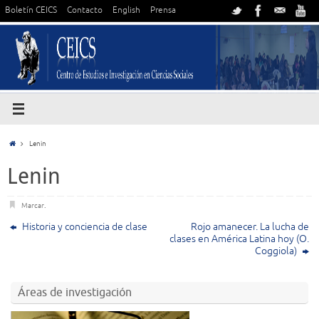
Boletín CEICS
Contacto
English
Prensa
Lenin
Lenin
Marcar
.
Historia y conciencia de clase
Rojo amanecer. La lucha de
clases en América Latina hoy (O.
Coggiola)
Áreas de investigación