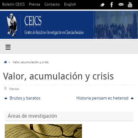
Boletín CEICS
Prensa
Contacto
English
Valor, acumulación y crisis
Valor, acumulación y crisis
Marcar
.
Brutos y baratos
Historia pensam ec heterod
Áreas de investigación