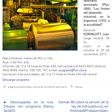
Seminario
doctorado (FFyL-
UBA): “Los límites
del desarrollo
industrial en la
Argentina (1952 a
la actualidad)”
Docente:
KORNBLIHTT, Juan
Carga Horaria: 36
hs.
Inicio: 4 de
octubre al 29 de
noviembre, 2013
Días y Horarios: martes de 9hs. a 13hs.
Aula: 3 del 4to. piso
Informes: de 12 a 18 horas en Puán 430, hall central o al 4433-5925 (directo)
4432-0606 interno, 189,105, 197, e-mail:
posgrado@filo.uba.ar
Inscripción a las actividades: de 12 a 15 horas en Puán 430 hall central.
Descargar programa
argentina
,
doctorado
,
industria
,
kornblihtt
,
seminario
.
Marcar
.
Desocupados en la ruta.
Damián Bil sobre la sanción de la
Dibujos con programa (Nancy
ley de hidrocarburos, en
Sartelli)
«Noticias&Protagonistas»,