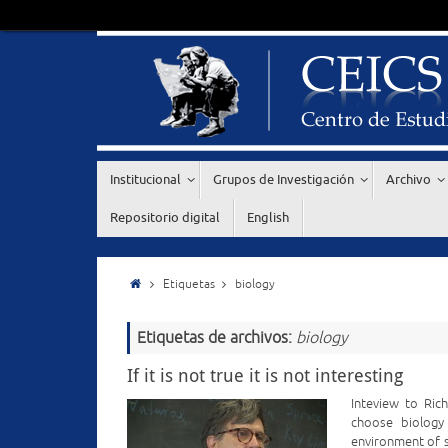
Institucional
Grupos de Investigación
Archivo
Repositorio digital
English
Etiquetas
biology
Etiquetas de archivos:
biology
If it is not true it is not interesting
Inteview to Ric
choose biology 
environment of s