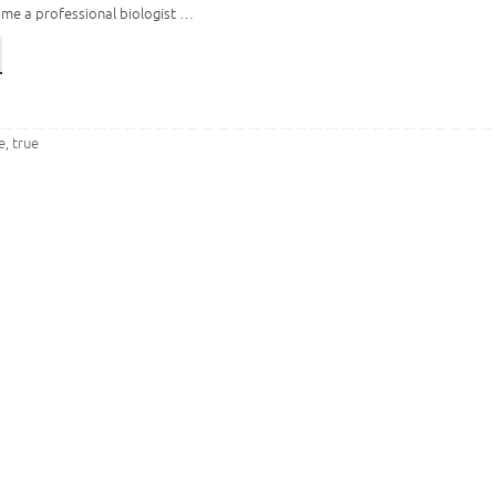
ame a professional biologist …
e
true
,