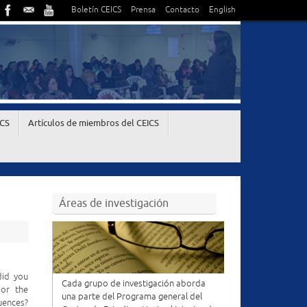
Boletín CEICS
Prensa
Contacto
English
ICS
Artículos de miembros del CEICS
Áreas de investigación
did you
Cada grupo de investigación aborda
 or the
una parte del Programa general del
luences?