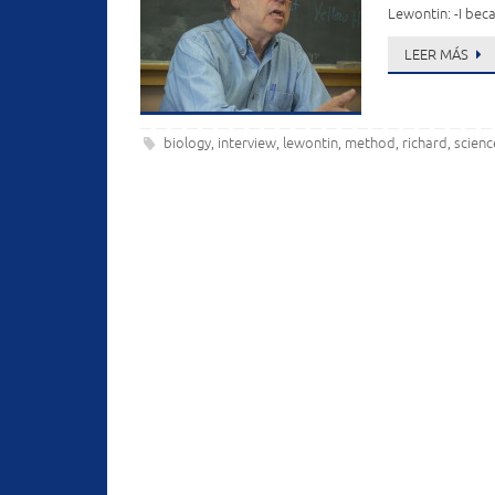
Lewontin: -I bec
LEER MÁS
biology
interview
lewontin
method
richard
scienc
,
,
,
,
,