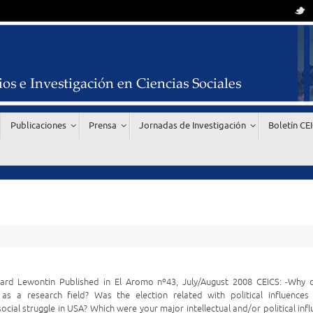
Publicaciones
Prensa
Jornadas de Investigación
Boletín CE
hard Lewontin Published in El Aromo nº43, July/August 2008 CEICS: -Why 
as a research field? Was the election related with political influences
ocial struggle in USA? Which were your major intellectual and/or political inf