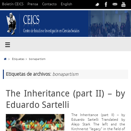
Boletín CEICS
Prensa
Contacto
English
Etiquetas
bonapartism
Etiquetas de archivos:
bonapartism
The Inheritance (part II) – by
Eduardo Sartelli
The Inheritance (part II) – by
Eduardo Sartelli Translated by
Alejo Stark The left and the
Kirchnerist “legacy” in the field of