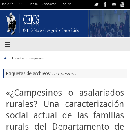
Boletín CEICS
Prensa
Contacto
English
Etiquetas
campesinos
Etiquetas de archivos:
campesinos
«¿Campesinos o asalariados
rurales? Una caracterización
social actual de las familias
rurals del Departamento de