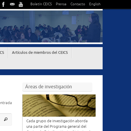
Boletín CEICS
Prensa
Contacto
English
ICS
Artículos de miembros del CEICS
Áreas de investigación
entrada
Cada grupo de investigación aborda
una parte del Programa general del