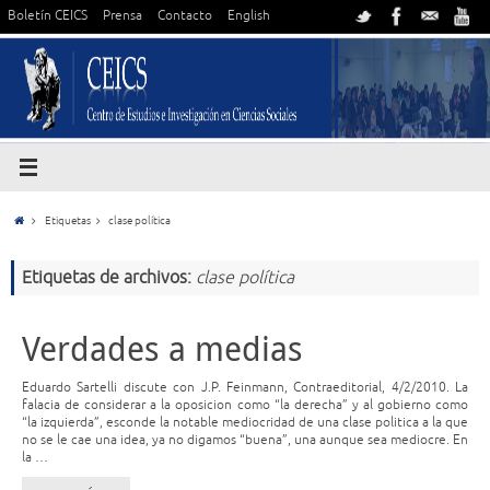
Boletín CEICS
Prensa
Contacto
English
Etiquetas
clase política
Etiquetas de archivos:
clase política
Verdades a medias
Eduardo Sartelli discute con J.P. Feinmann, Contraeditorial, 4/2/2010. La
falacia de considerar a la oposicion como “la derecha” y al gobierno como
“la izquierda”, esconde la notable mediocridad de una clase politica a la que
no se le cae una idea, ya no digamos “buena”, una aunque sea mediocre. En
la …