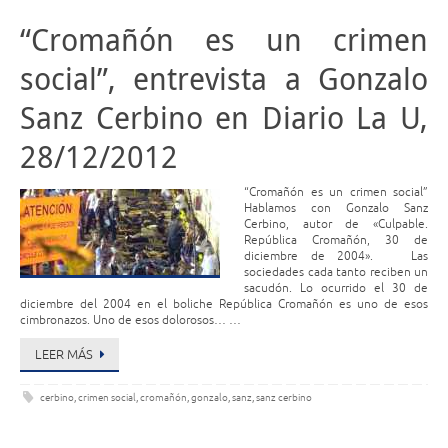
“Cromañón es un crimen
social”, entrevista a Gonzalo
Sanz Cerbino en Diario La U,
28/12/2012
“Cromañón es un crimen social”
Hablamos con Gonzalo Sanz
Cerbino, autor de «Culpable.
República Cromañón, 30 de
diciembre de 2004». Las
sociedades cada tanto reciben un
sacudón. Lo ocurrido el 30 de
diciembre del 2004 en el boliche República Cromañón es uno de esos
cimbronazos. Uno de esos dolorosos… …
LEER MÁS
cerbino
,
crimen social
,
cromañón
,
gonzalo
,
sanz
,
sanz cerbino