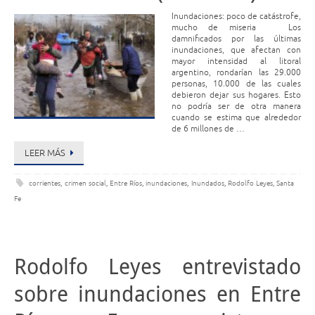
Inundaciones: poco de catástrofe,
mucho de miseria Los
damnificados por las últimas
inundaciones, que afectan con
mayor intensidad al litoral
argentino, rondarían las 29.000
personas, 10.000 de las cuales
debieron dejar sus hogares. Esto
no podría ser de otra manera
cuando se estima que alrededor
de 6 millones de …
LEER MÁS
corrientes
,
crimen social
,
Entre Ríos
,
inundaciones
,
Inundados
,
Rodolfo Leyes
,
Santa
Fe
Rodolfo Leyes entrevistado
sobre inundaciones en Entre