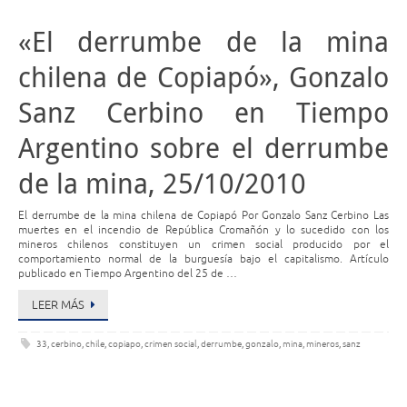
«El derrumbe de la mina
chilena de Copiapó», Gonzalo
Sanz Cerbino en Tiempo
Argentino sobre el derrumbe
de la mina, 25/10/2010
El derrumbe de la mina chilena de Copiapó Por Gonzalo Sanz Cerbino Las
muertes en el incendio de República Cromañón y lo sucedido con los
mineros chilenos constituyen un crimen social producido por el
comportamiento normal de la burguesía bajo el capitalismo. Artículo
publicado en Tiempo Argentino del 25 de …
LEER MÁS
33
,
cerbino
,
chile
,
copiapo
,
crimen social
,
derrumbe
,
gonzalo
,
mina
,
mineros
,
sanz