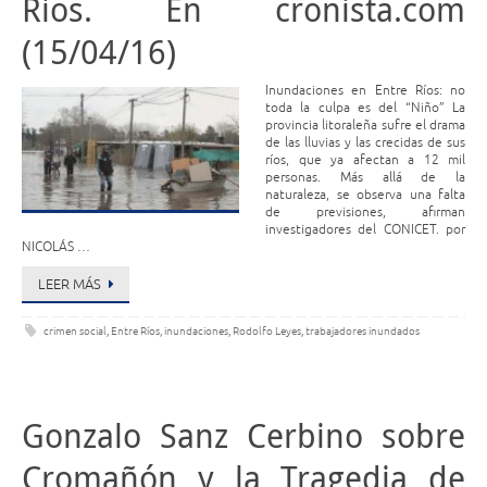
Ríos. En cronista.com
(15/04/16)
Inundaciones en Entre Ríos: no
toda la culpa es del “Niño” La
provincia litoraleña sufre el drama
de las lluvias y las crecidas de sus
ríos, que ya afectan a 12 mil
personas. Más allá de la
naturaleza, se observa una falta
de previsiones, afirman
investigadores del CONICET. por
NICOLÁS …
LEER MÁS
crimen social
,
Entre Ríos
,
inundaciones
,
Rodolfo Leyes
,
trabajadores inundados
Gonzalo Sanz Cerbino sobre
Cromañón y la Tragedia de