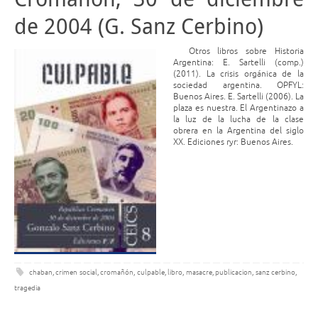
de 2004 (G. Sanz Cerbino)
Otros libros sobre Historia
Argentina: E. Sartelli (comp.)
(2011). La crisis orgánica de la
sociedad argentina. OPFYL:
Buenos Aires. E. Sartelli (2006). La
plaza es nuestra. El Argentinazo a
la luz de la lucha de la clase
obrera en la Argentina del siglo
XX. Ediciones ryr: Buenos Aires.
chaban
,
crimen social
,
cromañón
,
culpable
,
libro
,
masacre
,
publicacion
,
sanz cerbino
,
tragedia