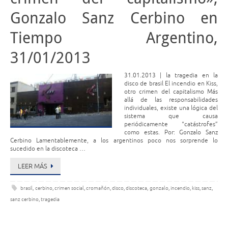
Gonzalo Sanz Cerbino en
Tiempo Argentino,
31/01/2013
31.01.2013 | la tragedia en la
disco de brasil El incendio en Kiss,
otro crimen del capitalismo Más
allá de las responsabilidades
individuales, existe una lógica del
sistema que causa
periódicamente “catástrofes”
como estas. Por: Gonzalo Sanz
Cerbino Lamentablemente, a los argentinos poco nos sorprende lo
sucedido en la discoteca …
LEER MÁS
brasil
,
cerbino
,
crimen social
,
cromañón
,
disco
,
discoteca
,
gonzalo
,
incendio
,
kiss
,
sanz
,
sanz cerbino
,
tragedia