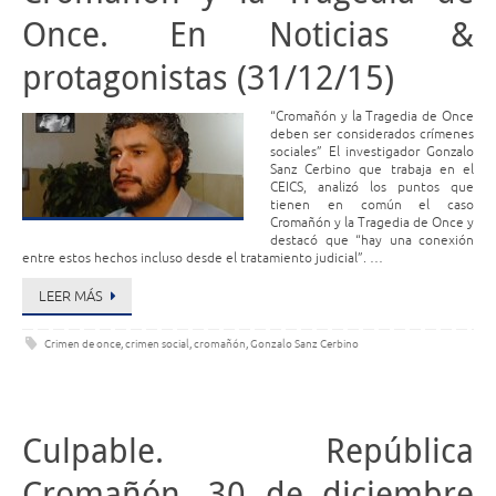
Once. En Noticias &
protagonistas (31/12/15)
“Cromañón y la Tragedia de Once
deben ser considerados crímenes
sociales” El investigador Gonzalo
Sanz Cerbino que trabaja en el
CEICS, analizó los puntos que
tienen en común el caso
Cromañón y la Tragedia de Once y
destacó que “hay una conexión
entre estos hechos incluso desde el tratamiento judicial”. …
LEER MÁS
Crimen de once
,
crimen social
,
cromañón
,
Gonzalo Sanz Cerbino
Culpable. República
Cromañón, 30 de diciembre