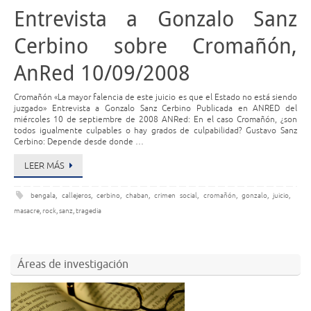
Entrevista a Gonzalo Sanz
Cerbino sobre Cromañón,
AnRed 10/09/2008
Cromañón «La mayor falencia de este juicio es que el Estado no está siendo
juzgado» Entrevista a Gonzalo Sanz Cerbino Publicada en ANRED del
miércoles 10 de septiembre de 2008 ANRed: En el caso Cromañón, ¿son
todos igualmente culpables o hay grados de culpabilidad? Gustavo Sanz
Cerbino: Depende desde donde …
LEER MÁS
bengala
,
callejeros
,
cerbino
,
chaban
,
crimen social
,
cromañón
,
gonzalo
,
juicio
,
masacre
,
rock
,
sanz
,
tragedia
Áreas de investigación