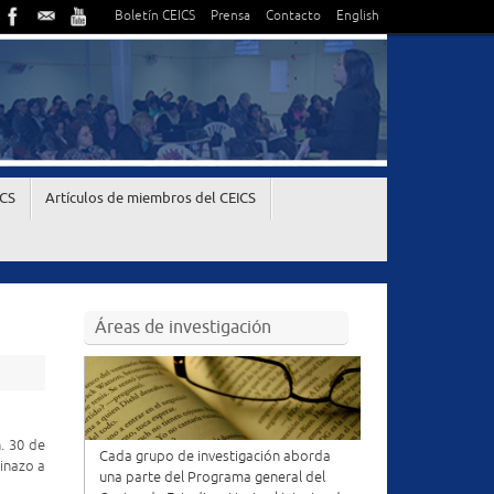
Boletín CEICS
Prensa
Contacto
English
ICS
Artículos de miembros del CEICS
Áreas de investigación
. 30 de
Cada grupo de investigación aborda
tinazo a
una parte del Programa general del