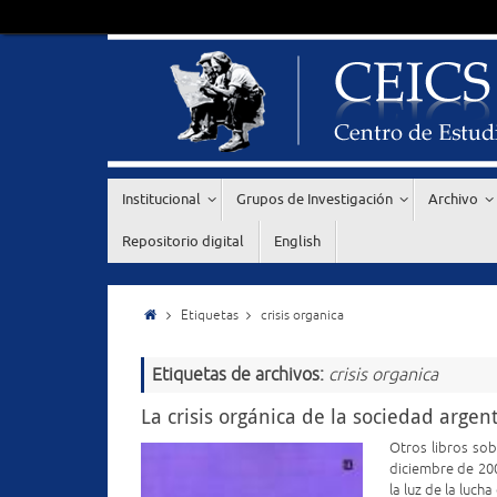
Institucional
Grupos de Investigación
Archivo
Repositorio digital
English
Etiquetas
crisis organica
Etiquetas de archivos:
crisis organica
La crisis orgánica de la sociedad argenti
Otros libros sob
diciembre de 2004
la luz de la luch