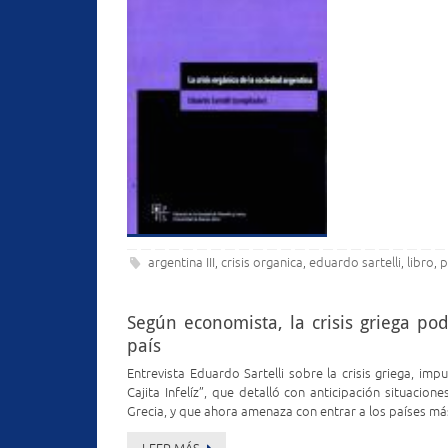
argentina III
crisis organica
eduardo sartelli
libro
p
,
,
,
,
Según economista, la crisis griega pod
país
Entrevista Eduardo Sartelli sobre la crisis griega, imp
Cajita Infelíz”, que detalló con anticipación situacio
Grecia, y que ahora amenaza con entrar a los países m