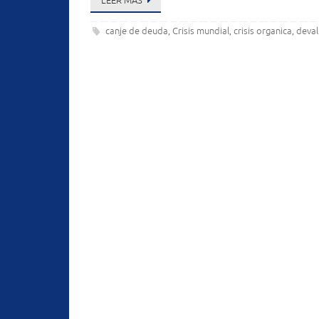
LEER MÁS
canje de deuda
Crisis mundial
crisis organica
deval
,
,
,