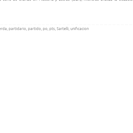
erda
partidario
partido
po
pts
Sartelli
unificacion
,
,
,
,
,
,