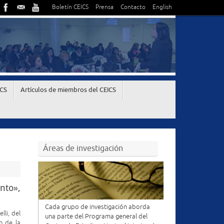
Boletín CEICS
Prensa
Contacto
English
ICS
Artículos de miembros del CEICS
Áreas de investigación
nto»,
Cada grupo de investigación aborda
lli, del
una parte del Programa general del
n de la