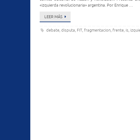
«izquierda revolucionaria» argentina. Por Enrique …
LEER MÁS
debate
disputa
FIT
fragmentacion
frente
is
izqui
,
,
,
,
,
,