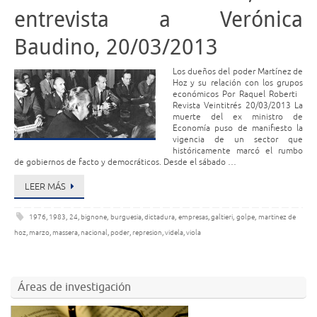
entrevista a Verónica
Baudino, 20/03/2013
Los dueños del poder Martínez de
Hoz y su relación con los grupos
económicos Por Raquel Roberti
Revista Veintitrés 20/03/2013 La
muerte del ex ministro de
Economía puso de manifiesto la
vigencia de un sector que
históricamente marcó el rumbo
de gobiernos de facto y democráticos. Desde el sábado …
LEER MÁS
1976
,
1983
,
24
,
bignone
,
burguesia
,
dictadura
,
empresas
,
galtieri
,
golpe
,
martinez de
hoz
,
marzo
,
massera
,
nacional
,
poder
,
represion
,
videla
,
viola
Áreas de investigación