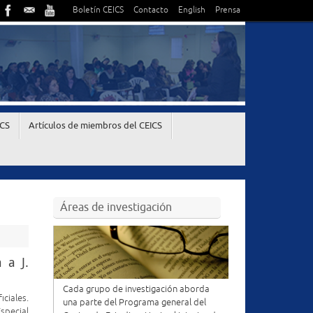
Boletín CEICS
Contacto
English
Prensa
ICS
Artículos de miembros del CEICS
Áreas de investigación
 a J.
Cada grupo de investigación aborda
ciales.
una parte del Programa general del
special