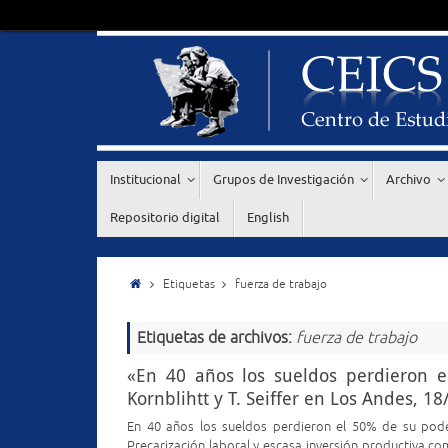
Institucional
Grupos de Investigación
Archivo
Repositorio digital
English
Etiquetas
fuerza de trabajo
Etiquetas de archivos:
fuerza de trabajo
«En 40 años los sueldos perdieron e
Kornblihtt y T. Seiffer en Los Andes, 1
En 40 años los sueldos perdieron el 50% de su poder
Precarización laboral y escasa inversión productiva c