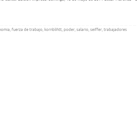
nomia
fuerza de trabajo
kornblihtt
poder
salario
seiffer
trabajadores
,
,
,
,
,
,