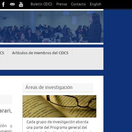
Boletín CEICS
Prensa
Contacto
English
ICS
Artículos de miembros del CEICS
Áreas de investigación
rari,
Cada grupo de investigación aborda
cción y
una parte del Programa general del
onvenio