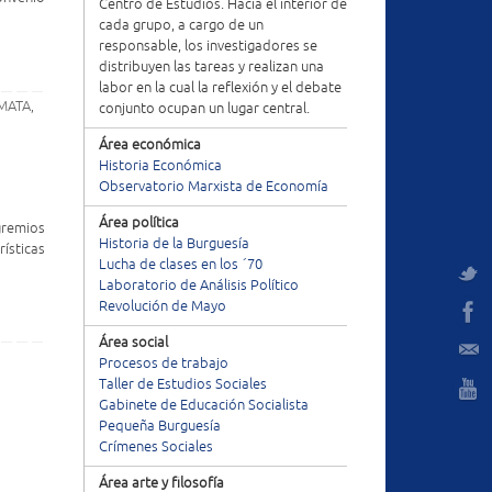
Centro de Estudios. Hacia el interior de
cada grupo, a cargo de un
responsable, los investigadores se
distribuyen las tareas y realizan una
labor en la cual la reflexión y el debate
MATA
,
conjunto ocupan un lugar central.
Área económica
Historia Económica
Observatorio Marxista de Economía
Área política
gremios
Historia de la Burguesía
ísticas
Lucha de clases en los ´70
Laboratorio de Análisis Político
Revolución de Mayo
Área social
s
Procesos de trabajo
Taller de Estudios Sociales
Gabinete de Educación Socialista
Pequeña Burguesía
Crímenes Sociales
Área arte y filosofía