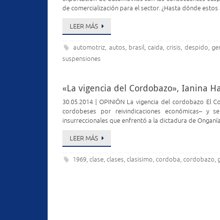
de comercialización para el sector. ¿Hasta dónde esto
LEER MÁS
automotriz
autos
brasil
caida
crisis
despido
ge
,
,
,
,
,
,
suspensiones
«La vigencia del Cordobazo», Ianina H
30.05.2014 | OPINIÓN La vigencia del cordobazo El
cordobeses por reivindicaciones económicas– y s
insurreccionales que enfrentó a la dictadura de Onganí
LEER MÁS
1969
clase
clases
clasisimo
cordoba
cordobazo
,
,
,
,
,
,