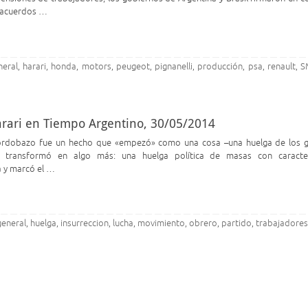
s acuerdos …
neral
harari
honda
motors
peugeot
pignanelli
producción
psa
renault
S
,
,
,
,
,
,
,
,
,
arari en Tiempo Argentino, 30/05/2014
 Cordobazo fue un hecho que «empezó» como una cosa –una huelga de los 
e transformó en algo más: una huelga política de masas con caracter
a y marcó el …
general
huelga
insurreccion
lucha
movimiento
obrero
partido
trabajadore
,
,
,
,
,
,
,