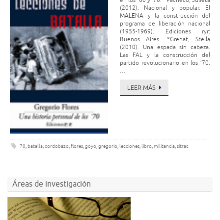
en los ’60 y ’70: *Pacheco, Julieta
(2012). Nacional y popular. El
MALENA y la construcción del
programa de liberación nacional
(1955-1969). Ediciones ryr:
Buenos Aires. *Grenat, Stella
(2010). Una espada sin cabeza.
Las FAL y la construcción del
partido revolucionario en los ’70.
…
LEER MÁS
70
,
batalla
,
cordobazo
,
flores
,
goyo
,
gregorio
,
lecciones
,
libro
,
militancia
,
sitrac
Áreas de investigación