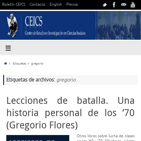
Boletín CEICS
Contacto
English
Prensa
Etiquetas
gregorio
Etiquetas de archivos:
gregorio
Lecciones de batalla. Una
historia personal de los ’70
(Gregorio Flores)
Otros libros sobre lucha de clases