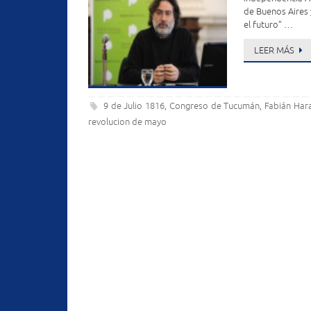
de Buenos Aires y
el futuro” …
LEER MÁS
9 de Julio 1816
Congreso de Tucumán
Fabián Hara
,
,
revolucion de mayo