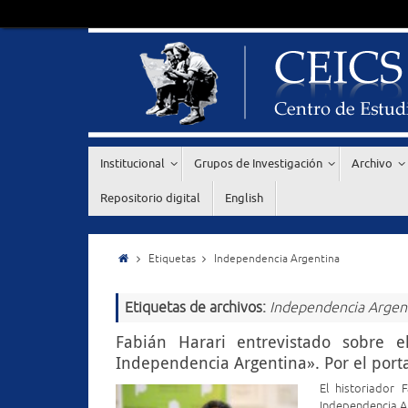
Institucional
Grupos de Investigación
Archivo
Repositorio digital
English
Etiquetas
Independencia Argentina
Etiquetas de archivos:
Independencia Argen
Fabián Harari entrevistado sobre e
Independencia Argentina». Por el porta
El historiador 
Independencia Ar