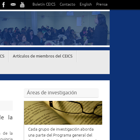
Boletín CEICS
Contacto
English
Prensa
ICS
Artículos de miembros del CEICS
Áreas de investigación
de la
Cada grupo de investigación aborda
n de la
una parte del Programa general del
ovincia