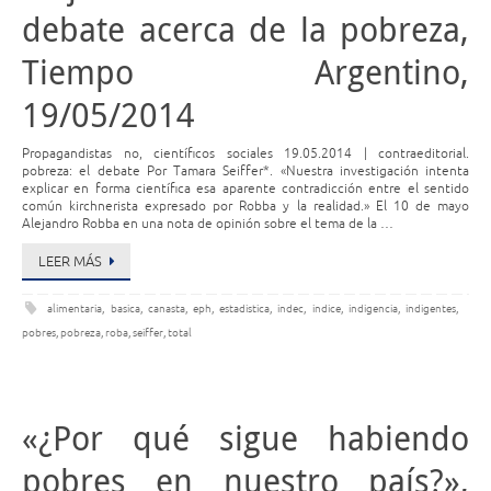
debate acerca de la pobreza,
Tiempo Argentino,
19/05/2014
Propagandistas no, científicos sociales 19.05.2014 | contraeditorial.
pobreza: el debate Por Tamara Seiffer*. «Nuestra investigación intenta
explicar en forma científica esa aparente contradicción entre el sentido
común kirchnerista expresado por Robba y la realidad.» El 10 de mayo
Alejandro Robba en una nota de opinión sobre el tema de la …
LEER MÁS
alimentaria
,
basica
,
canasta
,
eph
,
estadistica
,
indec
,
indice
,
indigencia
,
indigentes
,
pobres
,
pobreza
,
roba
,
seiffer
,
total
«¿Por qué sigue habiendo
pobres en nuestro país?»,