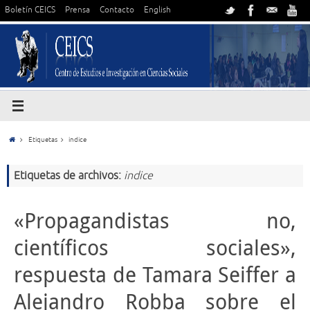
Boletín CEICS
Prensa
Contacto
English
Etiquetas
indice
Etiquetas de archivos:
indice
«Propagandistas no,
científicos sociales»,
respuesta de Tamara Seiffer a
Alejandro Robba sobre el