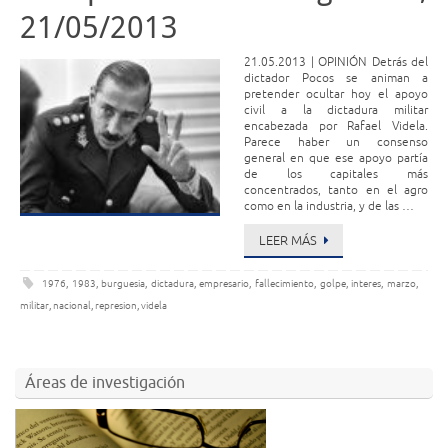
21/05/2013
21.05.2013 | OPINIÓN Detrás del
dictador Pocos se animan a
pretender ocultar hoy el apoyo
civil a la dictadura militar
encabezada por Rafael Videla.
Parece haber un consenso
general en que ese apoyo partía
de los capitales más
concentrados, tanto en el agro
como en la industria, y de las …
LEER MÁS
1976
,
1983
,
burguesia
,
dictadura
,
empresario
,
fallecimiento
,
golpe
,
interes
,
marzo
,
militar
,
nacional
,
represion
,
videla
Áreas de investigación