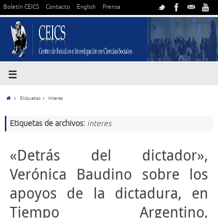
Boletín CEICS
Contacto
English
Prensa
Etiquetas
interes
Etiquetas de archivos:
interes
«Detrás del dictador»,
Verónica Baudino sobre los
apoyos de la dictadura, en
Tiempo Argentino,