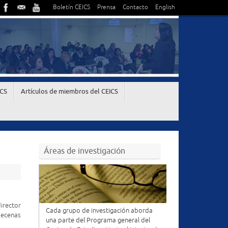
Boletín CEICS
Prensa
Contacto
English
ICS
Artículos de miembros del CEICS
Áreas de investigación
director
Cada grupo de investigación aborda
 decenas
una parte del Programa general del