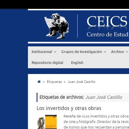
Institucional
Grupos de Investigación
Archivo
Repositorio digital
English
Etiquetas
Juan José Castillo
Etiquetas de archivos:
Juan José Castillo
Los invertidos y otras obras
Reseña de «Los invertidos y otras obras
de cine y fotógrafo. Director de la rev
de íconos que nos recuerdan a persona