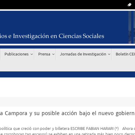
Publicaciones
Prensa
Jornadas de Investigación
Boletín CE
La Campora y su posible acción bajo el nuevo gobiern
política que creció con poder y billetera ESCRIBE FABIAN HARARI (*) Ahora 
e corroboran tan escasos) se exhiben en una retirada más bien poco decor