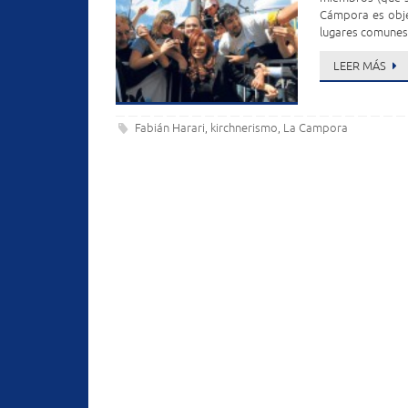
Cámpora es obje
lugares comunes
LEER MÁS
Fabián Harari
kirchnerismo
La Campora
,
,