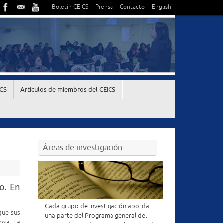
Boletín CEICS
Prensa
Contacto
English
ICS
Artículos de miembros del CEICS
Áreas de investigación
o. En
Cada grupo de investigación aborda
que sus
una parte del Programa general del
osa, La