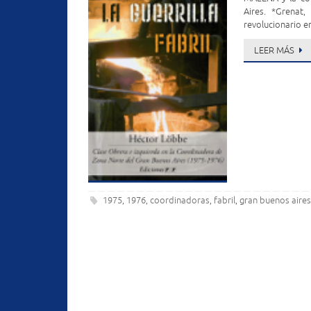
Aires. *Grenat,
revolucionario en
LEER MÁS
1975
1976
coordinadoras
fabril
gran buenos aire
,
,
,
,