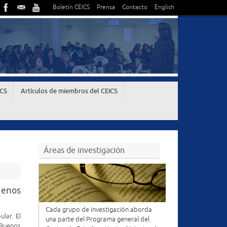
Boletín CEICS
Prensa
Contacto
English
ICS
Artículos de miembros del CEICS
Áreas de investigación
uenos
Cada grupo de investigación aborda
ular. El
una parte del Programa general del
 Buenos