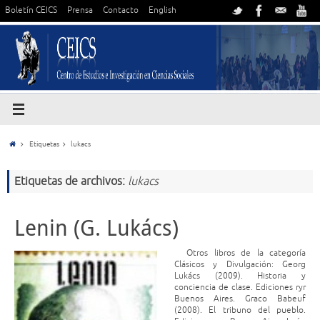
Boletín CEICS
Prensa
Contacto
English
Etiquetas
lukacs
Etiquetas de archivos:
lukacs
Lenin (G. Lukács)
Otros libros de la categoría
Clásicos y Divulgación: Georg
Lukács (2009). Historia y
conciencia de clase. Ediciones ryr
Buenos Aires. Graco Babeuf
(2008). El tribuno del pueblo.