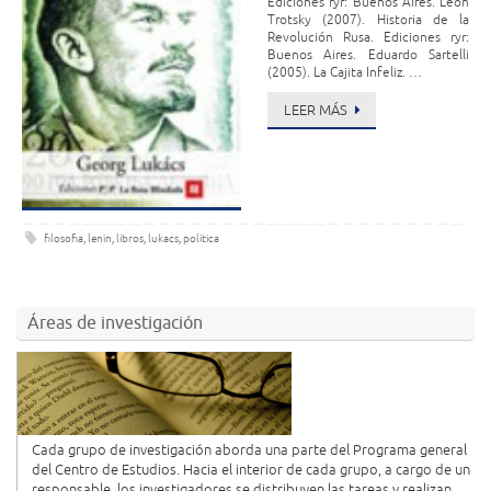
Ediciones ryr: Buenos Aires. León
Trotsky (2007). Historia de la
Revolución Rusa. Ediciones ryr:
Buenos Aires. Eduardo Sartelli
(2005). La Cajita Infeliz. …
LEER MÁS
filosofia
,
lenin
,
libros
,
lukacs
,
politica
Áreas de investigación
Cada grupo de investigación aborda una parte del Programa general
del Centro de Estudios. Hacia el interior de cada grupo, a cargo de un
responsable, los investigadores se distribuyen las tareas y realizan