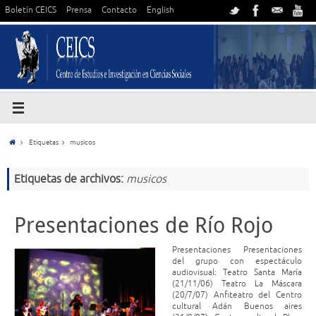
Boletín CEICS
Prensa
Contacto
English
Etiquetas
musicos
Etiquetas de archivos:
musicos
Presentaciones de Río Rojo
Presentaciones Presentaciones
del grupo con espectáculo
audiovisual: Teatro Santa María
(21/11/06) Teatro La Máscara
(20/7/07) Anfiteatro del Centro
cultural Adán Buenos aires