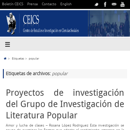
Boletín CEICS
Prensa
Contacto
English
Etiquetas
popular
Etiquetas de archivos:
popular
Proyectos de investigación
del Grupo de Investigación de
Literatura Popular
Amor y lucha de clases – Rosana López Rodriguez Esta investigación se