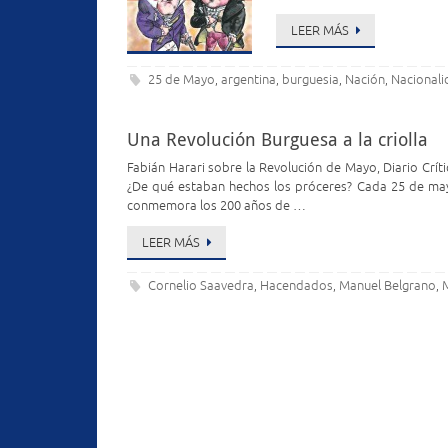
LEER MÁS
25 de Mayo
argentina
burguesia
Nación
Nacional
,
,
,
,
Una Revolución Burguesa a la criolla
Fabián Harari sobre la Revolución de Mayo, Diario Críti
¿De qué estaban hechos los próceres? Cada 25 de mayo,
conmemora los 200 años de …
LEER MÁS
Cornelio Saavedra
Hacendados
Manuel Belgrano
,
,
,