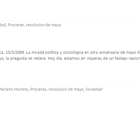
idad
Proceres
revolucion de mayo
,
,
ca, 25/5/2009. La mirada política y sociológica en otro aniversario de mayo 
 la pregunta se reitera. Hoy día, estamos en vísperas de un festejo nacion
Mariano Moreno
Proceres
revolucion de mayo
Sociedad
,
,
,