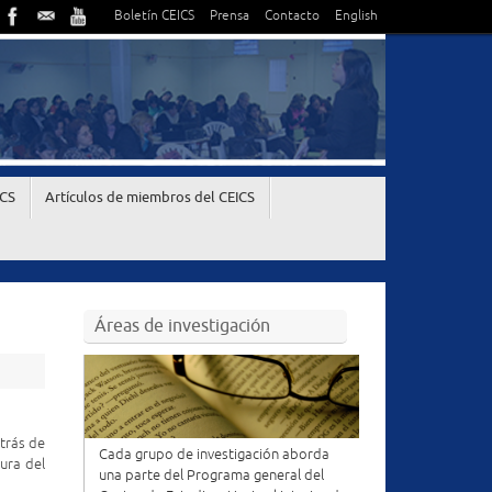
Boletín CEICS
Prensa
Contacto
English
ICS
Artículos de miembros del CEICS
Áreas de investigación
etrás de
Cada grupo de investigación aborda
ura del
una parte del Programa general del