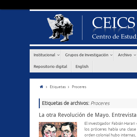
Institucional
Grupos de Investigación
Archivo
Repositorio digital
English
Etiquetas
Proceres
Etiquetas de archivos:
Proceres
La otra Revolución de Mayo. Entrevist
El investigador Fabián Harari
los próceres había una clase
orden colonial hubo internas,