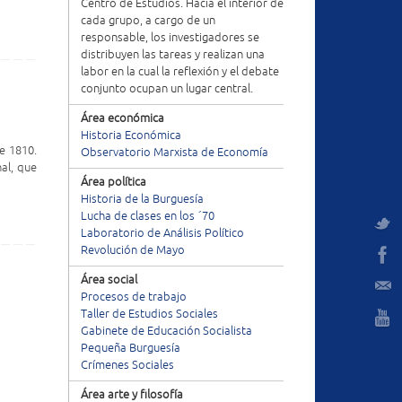
Centro de Estudios. Hacia el interior de
cada grupo, a cargo de un
responsable, los investigadores se
distribuyen las tareas y realizan una
labor en la cual la reflexión y el debate
conjunto ocupan un lugar central.
Área económica
Historia Económica
de 1810.
Observatorio Marxista de Economía
al, que
Área política
Historia de la Burguesía
Lucha de clases en los ´70
Laboratorio de Análisis Político
Revolución de Mayo
Área social
Procesos de trabajo
Taller de Estudios Sociales
Gabinete de Educación Socialista
Pequeña Burguesía
Crímenes Sociales
Área arte y filosofía