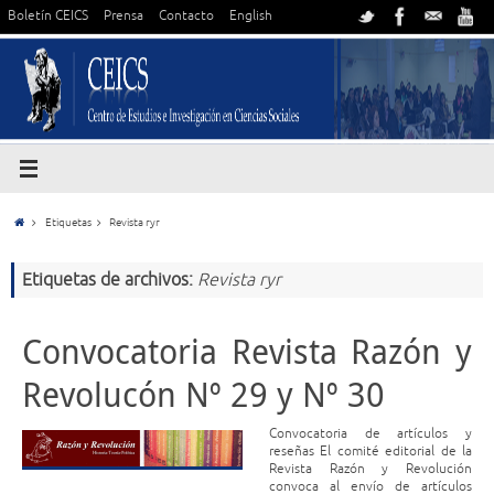
Boletín CEICS
Prensa
Contacto
English
Etiquetas
Revista ryr
Etiquetas de archivos:
Revista ryr
Convocatoria Revista Razón y
Revolucón Nº 29 y Nº 30
Convocatoria de artículos y
reseñas El comité editorial de la
Revista Razón y Revolución
convoca al envío de artículos