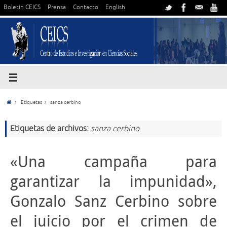
Boletín CEICS
Prensa
Contacto
English
Etiquetas
sanza cerbino
Etiquetas de archivos:
sanza cerbino
«Una campaña para
garantizar la impunidad»,
Gonzalo Sanz Cerbino sobre
el juicio por el crimen de