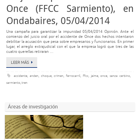
Once (FFCC Sarmiento), en
Ondabaires, 05/04/2014
Una campaña para garantizar la impunidad 05/04/2014 Opinión. Ante el
comienzo del juicio oral por el accidente de Once dos hechos intentaron
debilitar la acusación que pesa sobre empresarios y funcionarios. En primer
lugar, el arreglo extrajudicial con el que la empresa logró que tres de las
cuatro querellas retiraran …
LEER MÁS
accidente
,
anden
,
choque
,
crimen
,
ferrocarril
,
ffcc
,
jaime
,
once
,
sanza cerbino
,
sarmiento
,
tren
Áreas de investigación