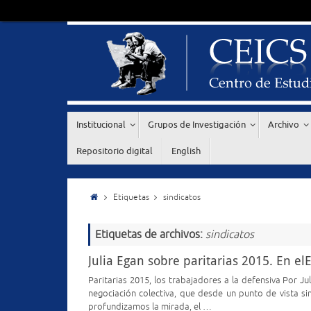
Institucional
Grupos de Investigación
Archivo
Repositorio digital
English
Etiquetas
sindicatos
Etiquetas de archivos:
sindicatos
Julia Egan sobre paritarias 2015. En el
Paritarias 2015, los trabajadores a la defensiva Por J
negociación colectiva, que desde un punto de vista s
profundizamos la mirada, el …