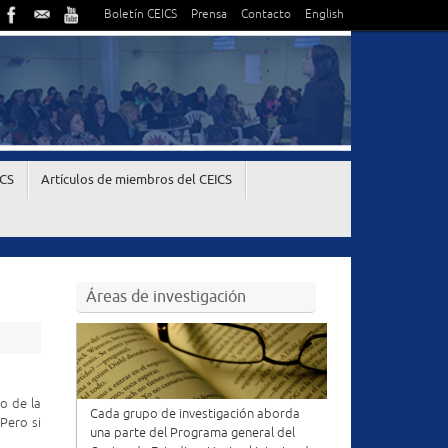
Boletín CEICS
Prensa
Contacto
English
ICS
Artículos de miembros del CEICS
Áreas de investigación
o de la
Cada grupo de investigación aborda
Pero si
una parte del Programa general del