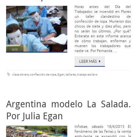
Horas antes del Día del
Trabajador, se incendió en Flores
un taller clandestino de
confección de ropa. Murieron dos
chicos de siete y diez años, pero
no serán los últimos. ¿Por qué?
Enterate en este informe acerca
de cómo trabajan, enferman y
mueren los trabajadores que
nadie ve. Por Fernanda …
LEER MÁS
clase obrera
,
confección de ropa
,
Egan
,
talleres
,
trabajo esclavo
Argentina modelo La Salada.
Por Julia Egan
Infobae, sábado 18/4/2015 El
fenómeno de las ferias y la venta
ambulante se expandió con la