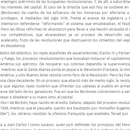
enemigos acérrimos de las burguesías revolucionarias. Y, de allí, a subordi
los intereses del capital. El caso de la dinastía que aún hoy se sostiene e
(Borbones) da cuenta de los esfuerzos de los monarcas por aferrarse a 
privilegios. A mediados del siglo XVIII, frente al avance de Inglaterra y F
intentaron defenderse “reformando” el sistema que encabezaban, el feud
Pero las tibias reformas no alcanzaron para llevar a una Nación atrasada al 
sus competidoras, que atravesaban ya un proceso de desarrollo capi
acelerado, fruto de las revoluciones que destruyeron los cimientos del viej
en decadencia.
dos del Atlántico, los reyes españoles de aquel entonces (Carlos IV y Fernan
y fuego, los procesos revolucionarios que buscaban instaurar el capitalismo 
 América sus ejércitos. De recuperar sus colonias dependía la supervivenci
mientras que la Santa Alianza ponía en jaque a la Revolución Francesa, la mo
mérica, y sólo Buenos Aires resistía como faro de la Revolución. Pero las fu
 una clase decadente. En un proceso que abarcó más de medio siglo, la revolu
as que algunos reyes tuvieron que ofrendar sus cabezas al pueblo en armas
ocarse del lado de los ganadores. Fue así que los Borbones sobrevivieron a s
ezar a obedecer a su nuevo amo, el capital.
rlos I de Borbón, haya nacido en el exilio italiano, alejado del proceso revolu
e 1938, mientras que el pequeño Juanito era bautizado por monseñor Eugenio 
itler”), los obreros resistían la ofensiva franquista que asediaba Teruel por 
a a Juan Carlos I como sucesor, quien juró defender los principios del Mov