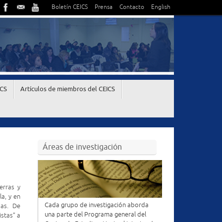
Boletín CEICS
Prensa
Contacto
English
ICS
Artículos de miembros del CEICS
Áreas de investigación
erras y
la, y en
Cada grupo de investigación aborda
ias. De
una parte del Programa general del
istas” a