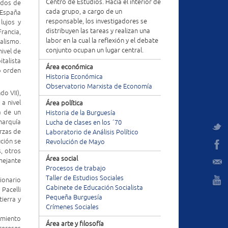
Centro de Estudios. Hacia el interior de
nados de
cada grupo, a cargo de un
n España
responsable, los investigadores se
lujos y
distribuyen las tareas y realizan una
rancia,
labor en la cual la reflexión y el debate
alismo.
conjunto ocupan un lugar central.
nivel de
talista
Área económica
o orden
Historia Económica
Observatorio Marxista de Economía
do VII),
a nivel
Área política
a de un
Historia de la Burguesía
narquía
Lucha de clases en los ´70
erzas de
Laboratorio de Análisis Político
ción se
Revolución de Mayo
, otros
Área social
emejante
Procesos de trabajo
Taller de Estudios Sociales
cionario
Gabinete de Educación Socialista
Pacelli
Pequeña Burguesía
tierra y
Crímenes Sociales
imiento
Área arte y filosofía