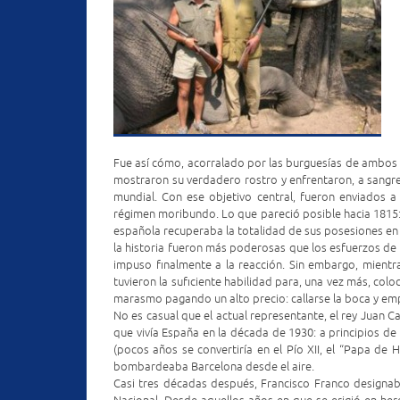
Fue así cómo, acorralado por las burguesías de ambos la
mostraron su verdadero rostro y enfrentaron, a sangre 
mundial. Con ese objetivo central, fueron enviados a
régimen moribundo. Lo que pareció posible hacia 1815: 
española recuperaba la totalidad de sus posesiones en A
la historia fueron más poderosas que los esfuerzos de
impuso finalmente a la reacción. Sin embargo, mientr
tuvieron la suficiente habilidad para, una vez más, col
marasmo pagando un alto precio: callarse la boca y emp
No es casual que el actual representante, el rey Juan Ca
que vivía España en la década de 1930: a principios d
(pocos años se convertiría en el Pío XII, el “Papa de H
bombardeaba Barcelona desde el aire.
Casi tres décadas después, Francisco Franco designab