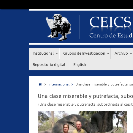
Institucional
Grupos de Investigación
Archivo
Repositorio digital
English
Internacional
Una clase miserable y putrefacta, su
Una clase miserable y putrefacta, subo
«Una clase miserable y putrefacta, subordinada al capit