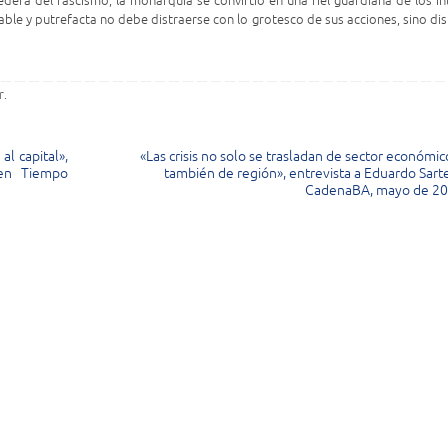
dera del fascismo, la monarquía se convirtió en una fiel guardiana de los in
ble y putrefacta no debe distraerse con lo grotesco de sus acciones, sino dis
r
.
l capital»,
«Las crisis no solo se trasladan de sector económic
 en Tiempo
también de región», entrevista a Eduardo Sarte
CadenaBA, mayo de 2