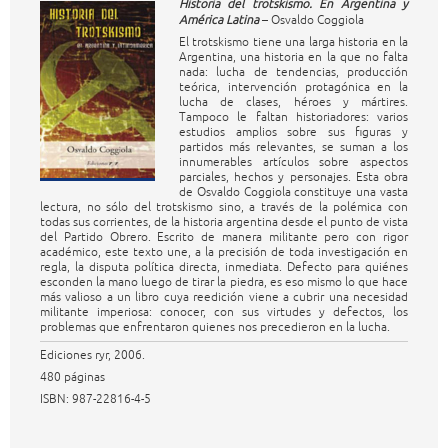
Historia del trotskismo. En Argentina y
América Latina
– Osvaldo Coggiola
El trotskismo tiene una larga historia en la
Argentina, una historia en la que no falta
nada: lucha de tendencias, producción
teórica, intervención protagónica en la
lucha de clases, héroes y mártires.
Tampoco le faltan historiadores: varios
estudios amplios sobre sus figuras y
partidos más relevantes, se suman a los
innumerables artículos sobre aspectos
parciales, hechos y personajes. Esta obra
de Osvaldo Coggiola constituye una vasta
lectura, no sólo del trotskismo sino, a través de la polémica con
todas sus corrientes, de la historia argentina desde el punto de vista
del Partido Obrero. Escrito de manera militante pero con rigor
académico, este texto une, a la precisión de toda investigación en
regla, la disputa política directa, inmediata. Defecto para quiénes
esconden la mano luego de tirar la piedra, es eso mismo lo que hace
más valioso a un libro cuya reedición viene a cubrir una necesidad
militante imperiosa: conocer, con sus virtudes y defectos, los
problemas que enfrentaron quienes nos precedieron en la lucha.
Ediciones ryr, 2006.
480 páginas
ISBN: 987-22816-4-5