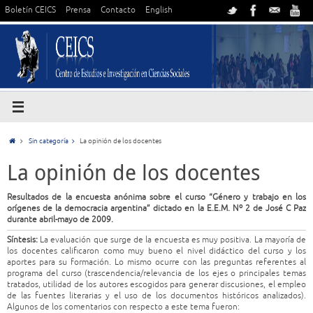
Boletín CEICS
Prensa
Contacto
English
Sin categoría
La opinión de los docentes
La opinión de los docentes
Resultados de la encuesta anónima sobre el curso “Género y trabajo en los
orígenes de la democracia argentina” dictado en la E.E.M. Nº 2 de José C Paz
durante abril-mayo de 2009.
Síntesis:
La evaluación que surge de la encuesta es muy positiva. La mayoría de
los docentes calificaron como muy bueno el nivel didáctico del curso y los
aportes para su formación. Lo mismo ocurre con las preguntas referentes al
programa del curso (trascendencia/relevancia de los ejes o principales temas
tratados, utilidad de los autores escogidos para generar discusiones, el empleo
de las fuentes literarias y el uso de los documentos históricos analizados).
Algunos de los comentarios con respecto a este tema fueron: