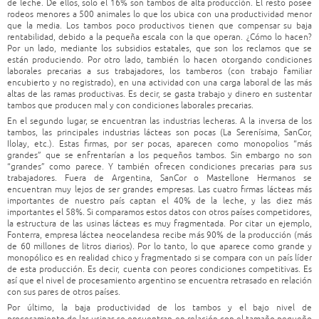
de leche. De ellos, solo el 16% son tambos de alta producción. El resto posee
rodeos menores a 500 animales lo que los ubica con una productividad menor
que la media. Los tambos poco productivos tienen que compensar su baja
rentabilidad, debido a la pequeña escala con la que operan. ¿Cómo lo hacen?
Por un lado, mediante los subsidios estatales, que son los reclamos que se
están produciendo. Por otro lado, también lo hacen otorgando condiciones
laborales precarias a sus trabajadores, los tamberos (con trabajo familiar
encubierto y no registrado), en una actividad con una carga laboral de las más
altas de las ramas productivas. Es decir, se gasta trabajo y dinero en sustentar
tambos que producen mal y con condiciones laborales precarias.
En el segundo lugar, se encuentran las industrias lecheras. A la inversa de los
tambos, las principales industrias lácteas son pocas (La Serenísima, SanCor,
Ilolay, etc.). Estas firmas, por ser pocas, aparecen como monopolios “más
grandes” que se enfrentarían a los pequeños tambos. Sin embargo no son
“grandes” como parece. Y también ofrecen condiciones precarias para sus
trabajadores. Fuera de Argentina, SanCor o Mastellone Hermanos se
encuentran muy lejos de ser grandes empresas. Las cuatro firmas lácteas más
importantes de nuestro país captan el 40% de la leche, y las diez más
importantes el 58%. Si comparamos estos datos con otros países competidores,
la estructura de las usinas lácteas es muy fragmentada. Por citar un ejemplo,
Fonterra, empresa láctea neocelandesa recibe más 90% de la producción (más
de 60 millones de litros diarios). Por lo tanto, lo que aparece como grande y
monopólico es en realidad chico y fragmentado si se compara con un país líder
de esta producción. Es decir, cuenta con peores condiciones competitivas. Es
así que el nivel de procesamiento argentino se encuentra retrasado en relación
con sus pares de otros países.
Por último, la baja productividad de los tambos y el bajo nivel de