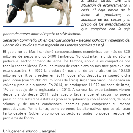
El sector lácteo vive una
situación de estancamiento y
crisis. El bajo precio de la
leche al productor, el
aumento de los costos y el
precio de los arrendamientos
que compiten con la soja
ponen de nuevo sobre el tapete la crisis lechera.
Sebastian Cominiello. Dr. en Ciencias Sociales – Becario CONICET
y miembro del
Centro de Estudios e Investigación en Ciencias Sociales (CEICS).
El gobierno de Macri sancionó compensaciones económicas por más de 320
millones de pesos a unos 5400 tamberos. No obstante, la crisis no sólo la
padece el sector primario de leche, los tambos, sino que es compartida por
toda la cadena láctea. Pero una mirada de corto plazo no nos sirve para explicar
esta situación. En 1999 la producción nacional de leche alcanzó los 10.330
millones de litros y recién en 2011, doce años después, se superó dicha
producción (con 11.206.260 millones de litros). Argentina tardó una década en
volver a producir lo mismo. En 2014, se produjeron 11.072 millones de litros,
1% por debajo de lo registrada en 2013. A su vez, las exportaciones vienen
descendiendo desde 2011. Este cuadro lleva a que el sector no pueda
prescindir de subsidios estatales (con este gobierno y con el anterior), de bajos
salarios y de malas condiciones laborales para compensar su menor
productividad. Por lo tanto, como veremos, las alternativas que se plantean
tanto desde el Gobierno como de los sectores rurales no pueden resolver el
problema de fondo.
Un lugar en el mundo… marginal