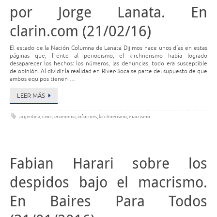
por Jorge Lanata. En
clarin.com (21/02/16)
El estado de la Nación Columna de Lanata Dijimos hace unos días en estas
páginas que, frente al periodismo, el kirchnerismo había logrado
desaparecer los hechos: los números, las denuncias, todo era susceptible
de opinión. Al dividir la realidad en River-Boca se parte del supuesto de que
ambos equipos tienen …
LEER MÁS
argentina
,
ceics
,
economia
,
informes
,
kirchnerismo
,
macrismo
Fabian Harari sobre los
despidos bajo el macrismo.
En Baires Para Todos