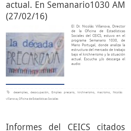
actual. En Semanario1030 AM
(27/02/16)
El Dr. Nicolás Villanova, Director
de la Oficina de Estadísticas
Sociales del CEICS, estuvo en el
programa Semanario 1030, de
Mario Portugal, donde analiza la
estructura del mercado de trabajo
bajo el kirchnerismo y la situación
actual. Escucha y/o descarga el
audio:
desempleo
,
desocupación
,
Empleo precario
,
kirchnerismo
,
macrismo
,
Nicolás
villanova
,
Oficina de Estadísticas Sociales
Informes del CEICS citados