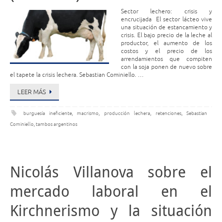
Sector lechero: crisis y
encrucijada El sector lácteo vive
una situación de estancamiento y
crisis. El bajo precio de la leche al
productor, el aumento de los
costos y el precio de los
arrendamientos que compiten
con la soja ponen de nuevo sobre
el tapete la crisis lechera. Sebastian Cominiello. …
LEER MÁS
burguesía ineficiente
,
macrismo
,
producción lechera
,
retenciones
,
Sebastian
Cominiello
,
tambos argentinos
Nicolás Villanova sobre el
mercado laboral en el
Kirchnerismo y la situación