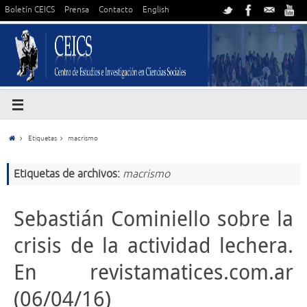
Boletín CEICS
Prensa
Contacto
English
Etiquetas
macrismo
Etiquetas de archivos:
macrismo
Sebastián Cominiello sobre la
crisis de la actividad lechera.
En revistamatices.com.ar
(06/04/16)