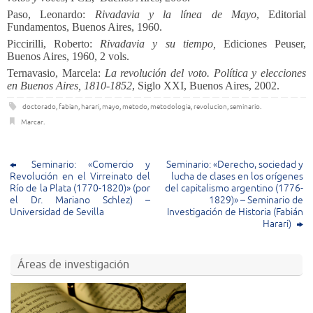
Paso, Leonardo:
Rivadavia y la línea de Mayo
, Editorial
Fundamentos, Buenos Aires, 1960.
Piccirilli, Roberto:
Rivadavia y su tiempo,
Ediciones Peuser,
Buenos Aires, 1960, 2 vols.
Ternavasio, Marcela:
La revolución del voto. Política y elecciones
en Buenos Aires, 1810-1852
, Siglo XXI, Buenos Aires, 2002.
doctorado
,
fabian
,
harari
,
mayo
,
metodo
,
metodologia
,
revolucion
,
seminario
.
Marcar
.
Seminario: «Comercio y
Seminario: «Derecho, sociedad y
Revolución en el Virreinato del
lucha de clases en los orígenes
Río de la Plata (1770-1820)» (por
del capitalismo argentino (1776-
el Dr. Mariano Schlez) –
1829)» – Seminario de
Universidad de Sevilla
Investigación de Historia (Fabián
Harari)
Áreas de investigación