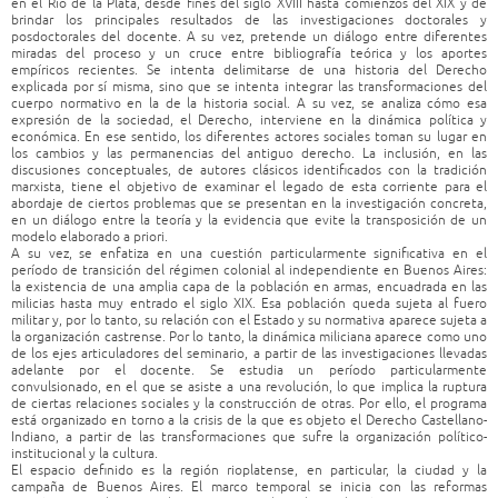
en el Río de la Plata, desde fines del siglo XVIII hasta comienzos del XIX y de
brindar los principales resultados de las investigaciones doctorales y
posdoctorales del docente. A su vez, pretende un diálogo entre diferentes
miradas del proceso y un cruce entre bibliografía teórica y los aportes
empíricos recientes. Se intenta delimitarse de una historia del Derecho
explicada por sí misma, sino que se intenta integrar las transformaciones del
cuerpo normativo en la de la historia social. A su vez, se analiza cómo esa
expresión de la sociedad, el Derecho, interviene en la dinámica política y
económica. En ese sentido, los diferentes actores sociales toman su lugar en
los cambios y las permanencias del antiguo derecho. La inclusión, en las
discusiones conceptuales, de autores clásicos identificados con la tradición
marxista, tiene el objetivo de examinar el legado de esta corriente para el
abordaje de ciertos problemas que se presentan en la investigación concreta,
en un diálogo entre la teoría y la evidencia que evite la transposición de un
modelo elaborado a priori.
A su vez, se enfatiza en una cuestión particularmente significativa en el
período de transición del régimen colonial al independiente en Buenos Aires:
la existencia de una amplia capa de la población en armas, encuadrada en las
milicias hasta muy entrado el siglo XIX. Esa población queda sujeta al fuero
militar y, por lo tanto, su relación con el Estado y su normativa aparece sujeta a
la organización castrense. Por lo tanto, la dinámica miliciana aparece como uno
de los ejes articuladores del seminario, a partir de las investigaciones llevadas
adelante por el docente. Se estudia un período particularmente
convulsionado, en el que se asiste a una revolución, lo que implica la ruptura
de ciertas relaciones sociales y la construcción de otras. Por ello, el programa
está organizado en torno a la crisis de la que es objeto el Derecho Castellano-
Indiano, a partir de las transformaciones que sufre la organización político-
institucional y la cultura.
El espacio definido es la región rioplatense, en particular, la ciudad y la
campaña de Buenos Aires. El marco temporal se inicia con las reformas