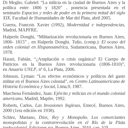
Di Meglio, Gabriel: “La milicia en la ciudad de Buenos Aires y la
política entre 1806 y 1820” , ponencia presentada en el
seminario
Espacios y redes de poder en la primera mitad del siglo
XIX
, Facultad de Humanidades de Mar del Plata, abril 2005.
Guerra, Francois Xavier (1992),
Modernidad e independencias
,
Madrid, MAPFRE.
Halperín Donghi, “Militarización revolucionaria en Buenos Aires,
1806- 1815” , en Halperín Donghi, Tulio, (comp.):
El ocaso del
orden colonial en Hispanoamérica
, Sudamericana, Buenos Aires,
1978.
Harari, Fabián, “¿Ampliación o crisis orgánica? El Cuerpo de
Patricios en la Buenos Aires revolucionaria (1806-1810)”,
en
Anuario UNLP
, nº 6, La Plata, 2006.
Johnson, Lyman: “Los efectos económicos y políticos del gasto
militar en el Buenos Aires colonial”, en
Centro Latinoamericano de
Historia Económica y Social
, Lima,9, 1987.
Marchena Fernández, Juan:
Ejército y milicias en el mundo colonial
americano
, Madrid, Mapfre, 1992.
Roberts, Carlos,
Las Invasiones Inglesas
, Emecé, Buenos Aires,
2000 (1era edición en 1938).
Schlez, Mariano,
Dios, Rey y Monopolio. Los comerciantes
monopolistas y la contrarrevolución en el Río de la Plata
tardocolonial
, Ediciones ryr, Buenos Aires, 2010, cap. VII.