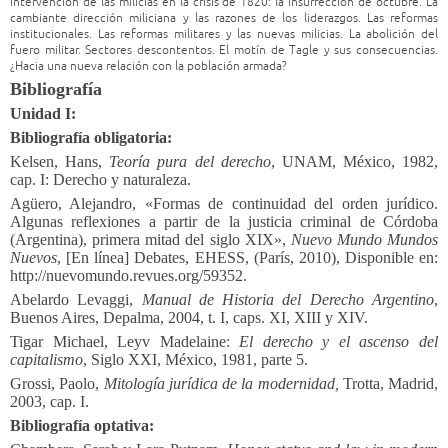
intervención de las milicias en la crisis de 1820: la insurrección de octubre. La
cambiante dirección miliciana y las razones de los liderazgos. Las reformas
institucionales. Las reformas militares y las nuevas milicias. La abolición del
fuero militar. Sectores descontentos. El motín de Tagle y sus consecuencias.
¿Hacia una nueva relación con la población armada?
Bibliografía
Unidad I:
Bibliografía obligatoria:
Kelsen, Hans,
Teoría pura del derecho
, UNAM, México, 1982,
cap. I: Derecho y naturaleza.
Agüero, Alejandro, «Formas de continuidad del orden jurídico.
Algunas reflexiones a partir de la justicia criminal de Córdoba
(Argentina), primera mitad del siglo XIX»,
Nuevo Mundo Mundos
Nuevos
, [En línea] Debates, EHESS, (París, 2010), Disponible en:
http://nuevomundo.revues.org/59352.
Abelardo Levaggi,
Manual de Historia del Derecho Argentino
,
Buenos Aires, Depalma, 2004, t. I, caps. XI, XIII y XIV.
Tigar Michael, Leyv Madelaine:
El derecho y el ascenso del
capitalismo
, Siglo XXI, México, 1981, parte 5.
Grossi, Paolo,
Mitología jurídica de la modernidad,
Trotta, Madrid,
2003, cap. I.
Bibliografía optativa: