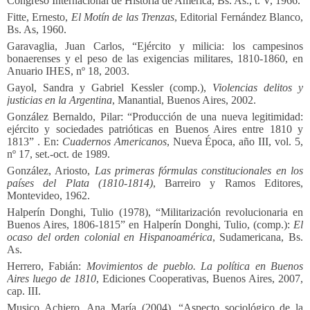
Congreso Internacional de Historia de América, Bs. As., t. V, 1966.
Fitte, Ernesto,
El Motín de las Trenzas
, Editorial Fernández Blanco,
Bs. As, 1960.
Garavaglia, Juan Carlos, “Ejército y milicia: los campesinos
bonaerenses y el peso de las exigencias militares, 1810-1860, en
Anuario IHES, nº 18, 2003.
Gayol, Sandra y Gabriel Kessler (comp.),
Violencias delitos y
justicias en la Argentina
, Manantial, Buenos Aires, 2002.
González Bernaldo, Pilar: “Producción de una nueva legitimidad:
ejército y sociedades patrióticas en Buenos Aires entre 1810 y
1813” . En:
Cuadernos Americanos
, Nueva Época, año III, vol. 5,
nº 17, set.-oct. de 1989.
González, Ariosto,
Las primeras fórmulas constitucionales en los
países del Plata (1810-1814)
, Barreiro y Ramos Editores,
Montevideo, 1962.
Halperín Donghi, Tulio (1978), “Militarización revolucionaria en
Buenos Aires, 1806-1815” en Halperín Donghi, Tulio, (comp.):
El
ocaso del orden colonial en Hispanoamérica
, Sudamericana, Bs.
As.
Herrero, Fabián:
Movimientos de pueblo. La política en Buenos
Aires luego de 1810
, Ediciones Cooperativas, Buenos Aires, 2007,
cap. III.
Musico Achiero, Ana María (2004), “Aspecto sociológico de la