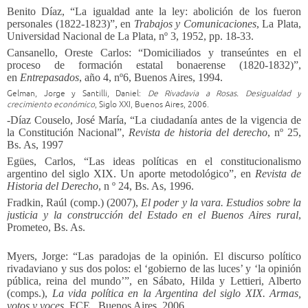
Benito Díaz, “La igualdad ante la ley: abolición de los fueron
personales (1822-1823)”, en
Trabajos y Comunicaciones
, La Plata,
Universidad Nacional de La Plata, nº 3, 1952, pp. 18-33.
Cansanello, Oreste Carlos: “Domiciliados y transeúntes en el
proceso de formación estatal bonaerense (1820-1832)”,
en
Entrepasados
, año 4, nº6, Buenos Aires, 1994.
Gelman, Jorge y Santilli, Daniel:
De Rivadavia a Rosas. Desigualdad y
crecimiento económico
, Siglo XXI, Buenos Aires, 2006.
-Díaz Couselo, José María, “La ciudadanía antes de la vigencia de
la Constitución Nacional”,
Revista de historia del derecho
, nº 25,
Bs. As, 1997
Egües, Carlos, “Las ideas políticas en el constitucionalismo
argentino del siglo XIX. Un aporte metodológico”, en
Revista de
Historia del Derecho
, n º 24, Bs. As, 1996.
Fradkin, Raúl (comp.) (2007),
El poder y la vara. Estudios sobre la
justicia y la construcción del Estado en el Buenos Aires rural
,
Prometeo, Bs. As.
Myers, Jorge: “Las paradojas de la opinión. El discurso político
rivadaviano y sus dos polos: el ‘gobierno de las luces’ y ‘la opinión
pública, reina del mundo’”, en Sábato, Hilda y Lettieri, Alberto
(comps.),
La vida política en la Argentina del siglo XIX. Armas,
votos y voces
, FCE, Buenos Aires, 2006.