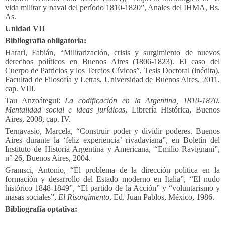
vida militar y naval del período 1810-1820”, Anales del IHMA, Bs.
As.
Unidad VII
Bibliografía obligatoria:
Harari, Fabián, “Militarización, crisis y surgimiento de nuevos
derechos políticos en Buenos Aires (1806-1823). El caso del
Cuerpo de Patricios y los Tercios Cívicos”, Tesis Doctoral (inédita),
Facultad de Filosofía y Letras, Universidad de Buenos Aires, 2011,
cap. VIII.
Tau Anzoátegui:
La codificación en la Argentina, 1810-1870.
Mentalidad social e ideas jurídicas
, Librería Histórica, Buenos
Aires, 2008, cap. IV.
Ternavasio, Marcela, “Construir poder y dividir poderes. Buenos
Aires durante la ‘feliz experiencia’ rivadaviana”, en Boletín del
Instituto de Historia Argentina y Americana, “Emilio Ravignani”,
n° 26, Buenos Aires, 2004.
Gramsci, Antonio, “El problema de la dirección política en la
formación y desarrollo del Estado moderno en Italia”, “El nudo
histórico 1848-1849”, “El partido de la Acción” y “voluntarismo y
masas sociales”,
El Risorgimento
, Ed. Juan Pablos, México, 1986.
Bibliografía optativa: