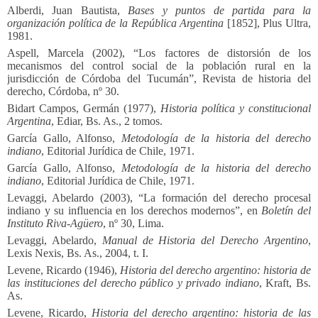
Alberdi, Juan Bautista,
Bases y puntos de partida para la
organización política de la República Argentina
[1852], Plus Ultra,
1981.
Aspell, Marcela (2002), “Los factores de distorsión de los
mecanismos del control social de la población rural en la
jurisdicción de Córdoba del Tucumán”, Revista de historia del
derecho, Córdoba, nº 30.
Bidart Campos, Germán (1977),
Historia política y constitucional
Argentina
, Ediar, Bs. As., 2 tomos.
García Gallo, Alfonso,
Metodología de la historia del derecho
indiano
, Editorial Jurídica de Chile, 1971.
García Gallo, Alfonso,
Metodología de la historia del derecho
indiano
, Editorial Jurídica de Chile, 1971.
Levaggi, Abelardo (2003), “La formación del derecho procesal
indiano y su influencia en los derechos modernos”, en
Boletín del
Instituto Riva-Agüero
, nº 30, Lima.
Levaggi, Abelardo,
Manual de Historia del Derecho Argentino
,
Lexis Nexis, Bs. As., 2004, t. I.
Levene, Ricardo (1946),
Historia del derecho argentino: historia de
las instituciones del derecho público y privado indiano
, Kraft, Bs.
As.
Levene, Ricardo,
Historia del derecho argentino: historia de las