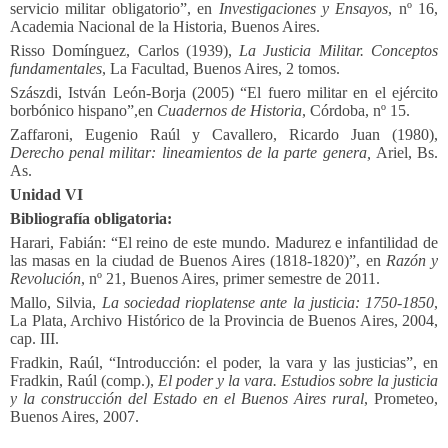
servicio militar obligatorio”, en
Investigaciones y Ensayos
, nº 16,
Academia Nacional de la Historia, Buenos Aires.
Risso Domínguez, Carlos (1939),
La Justicia Militar. Conceptos
fundamentales
, La Facultad, Buenos Aires, 2 tomos.
Szászdi, István León-Borja (2005) “El fuero militar en el ejército
borbónico hispano”,en
Cuadernos de Historia
, Córdoba, nº 15.
Zaffaroni, Eugenio Raúl y Cavallero, Ricardo Juan (1980),
Derecho penal militar: lineamientos de la parte genera,
Ariel, Bs.
As.
Unidad VI
Bibliografía obligatoria:
Harari, Fabián: “El reino de este mundo. Madurez e infantilidad de
las masas en la ciudad de Buenos Aires (1818-1820)”, en
Razón y
Revolución
, nº 21, Buenos Aires, primer semestre de 2011.
Mallo, Silvia,
La sociedad rioplatense ante la justicia: 1750-1850
,
La Plata, Archivo Histórico de la Provincia de Buenos Aires, 2004,
cap. III.
Fradkin, Raúl, “Introducción: el poder, la vara y las justicias”, en
Fradkin, Raúl (comp.),
El poder y la vara. Estudios sobre la justicia
y la construcción del Estado en el Buenos Aires rural
, Prometeo,
Buenos Aires, 2007.