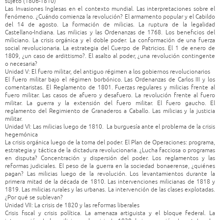
sujeto (1806-1810)
Las Invasiones Inglesas en el contexto mundial. Las interpretaciones sobre el
fenómeno. ¿Cuándo comienza la revolución? El armamento popular y el Cabildo
del 14 de agosto. La formación de milicias. La ruptura de la legalidad
Castellano-Indiana. Las milicias y las Ordenanzas de 1768. Los beneficios del
miliciano. La crisis orgánica y el doble poder. La conformación de una fuerza
social revolucionaria. La estrategia del Cuerpo de Patricios. El 1 de enero de
1809, ¿un caso de ardittismo?. El asalto al poder, ¿una revolución contingente
o necesaria?
Unidad V: El fuero militar, del antiguo régimen a los gobiernos revolucionarios
El fuero militar bajo el régimen borbónico. Las Ordenanzas de Carlos III y los
comentaristas. El Reglamento de 1801. Fuerzas regulares y milicias frente al
fuero militar. Las casos de afuero y desafuero. La revolución frente al fuero
militar. La guerra y la extensión del fuero militar. El fuero gaucho. El
reglamento del Regimiento de Granaderos a Caballo. Las milicias y la justicia
militar.
Unidad VI: Las milicias luego de 1810. La burguesía ante el problema de la crisis
hegemónica
La crisis orgánica luego de la toma del poder. El Plan de Operaciones: programa,
estrategia y táctica de la dictadura revolucionaria. ¿Lucha facciosa o programas
en disputa? Concentración y dispersión del poder. Los reglamentos y las
reformas judiciales. El peso de la guerra en la sociedad bonaerense, ¿quiénes
pagan? Las milicias luego de la revolución. Los levantamientos durante la
primera mitad de la década de 1810. Las intervenciones milicianas de 1818 y
1819. Las milicias rurales y las urbanas. La intervención de las clases explotadas.
¿Por qué se sublevan?
Unidad VII: La crisis de 1820 y las reformas liberales
Crisis fiscal y crisis política. La amenaza artiguista y el bloque federal. La