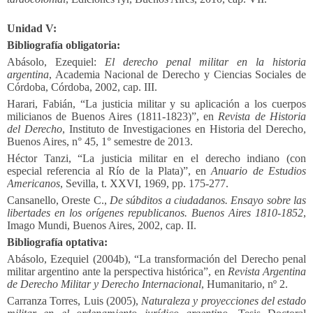
Unidad V:
Bibliografía obligatoria:
Abásolo, Ezequiel:
El derecho penal militar en la historia
argentina
, Academia Nacional de Derecho y Ciencias Sociales de
Córdoba, Córdoba, 2002, cap. III.
Harari, Fabián, “La justicia militar y su aplicación a los cuerpos
milicianos de Buenos Aires (1811-1823)”, en
Revista de Historia
del Derecho
, Instituto de Investigaciones en Historia del Derecho,
Buenos Aires, n° 45, 1° semestre de 2013.
Héctor Tanzi, “La justicia militar en el derecho indiano (con
especial referencia al Río de la Plata)”, en
Anuario de Estudios
Americanos
, Sevilla, t. XXVI, 1969, pp. 175-277.
Cansanello, Oreste C.,
De súbditos a ciudadanos. Ensayo sobre las
libertades en los orígenes republicanos. Buenos Aires 1810-1852
,
Imago Mundi, Buenos Aires, 2002, cap. II.
Bibliografía optativa:
Abásolo, Ezequiel (2004b), “La transformación del Derecho penal
militar argentino ante la perspectiva histórica”, en
Revista Argentina
de Derecho Militar y Derecho Internacional
, Humanitario, nº 2.
Carranza Torres, Luis (2005),
Naturaleza y proyecciones del estado