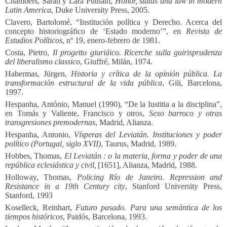
Chambers, Sarah y Lara Putnam,
Honor, status and law in modern
Latin America
, Duke University Press, 2005.
Clavero, Bartolomé, “Institución política y Derecho. Acerca del
concepto historiográfico de ‘Estado moderno’”, en
Revista de
Estudios Políticos
, nº 19, enero-febrero de 1981.
Costa, Pietro,
Il progetto giuriáico. Ricerche sulla guirisprudenza
del liberalismo classico
, Giuffré, Milán, 1974.
Habermas, Jürgen,
Historia y crítica de la opinión pública. La
transformación estructural de la vida pública
, Gili, Barcelona,
1997.
Hespanha, António, Manuel (1990), “De la Iustitia a la disciplina”,
en Tomás y Valiente, Francisco y otros,
Sexo barroco y otras
transgresiones premodernas
, Madrid, Alianza.
Hespanha, Antonio,
Vísperas del Leviatán. Instituciones y poder
político (Portugal, siglo XVII)
, Taurus, Madrid, 1989.
Hobbes, Thomas,
El Leviatán
: o la materia, forma y poder de una
república eclesiástica y civil
,
[1651], Alianza, Madrid, 1988.
Holloway, Thomas,
Policing Río de Janeiro. Repression and
Resistance in a 19th Century city
, Stanford University Press,
Stanford, 1993
Koselleck, Reinhart,
Futuro pasado. Para una semántica de los
tiempos históricos
, Paidós, Barcelona, 1993.