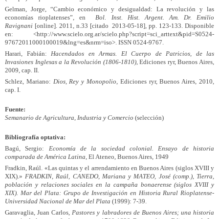
Gelman, Jorge, “Cambio económico y desigualdad: La revolución y las
economías rioplatenses”, en
Bol.
Inst. Hist. Argent. Am. Dr. Emilio
Ravignani
[online]. 2011, n.33 [citado 2013-05-18], pp. 123-133. Disponible
en: <http://www.scielo.org.ar/scielo.php?script=sci_arttext&pid=S0524-
97672011000100019&lng=es&nrm=iso>. ISSN 0524-9767.
Harari, Fabián:
Hacendados en Armas. El Cuerpo de Patricios, de las
Invasiones Inglesas a la Revolución (1806-1810)
, Ediciones ryr, Buenos Aires,
2009, cap. II.
Schlez, Mariano:
Dios, Rey y Monopolio
, Ediciones ryr, Buenos Aires, 2010,
cap. I.
Fuente:
Semanario de Agricultura, Industria y Comercio
(selección)
Bibliografía optativa:
Bagú, Sergio:
Economía de la sociedad colonial. Ensayo de historia
comparada de América Latina
, El Ateneo, Buenos Aires, 1949
Fradkin, Raúl. «Las quintas y el arrendamiento en Buenos Aires (siglos XVIII y
XIX).»
FRADKIN, Raúl, CANEDO, Mariana y MATEO, José (comp.), Tierra,
población y relaciones sociales en la campaña bonaerense (siglos XVIII y
XIX). Mar del Plata: Grupo de Investigación en Historia Rural Rioplatense-
Universidad Nacional de Mar del Plata
(1999): 7-39.
Garavaglia, Juan Carlos,
Pastores y labradores de Buenos Aires; una historia