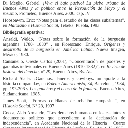
Di Meglio, Gabriel:
¡Viva el bajo pueblo! La plebe urbana de
Buenos Aires y la política entre la Revolución de Mayo y el
rosismo
, Prometeo, Buenos Aires, 2006. cap. IV.
Hobsbawm, Eric: “Notas para el estudio de las clases subalternas”,
en
Marxismo e Historia Social
, Tebeka, Puebla, 1983.
Bibliografía optativa:
Ansaldi, Waldo, “Notas sobre la formación de la burguesía
argentina, 1780- 1880” , en Florescano, Enrique,
Orígenes y
desarrollo de la burguesía en América Latina
, Nueva Imagen,
México, 1980.
Cansanello, Oreste Carlos (2001), “Concentración de poderes y
garantías individuales en Buenos Aires (1810-1832)”, en
Revista de
historia del derecho
, nº 29, Buenos Aires, Bs. As.
Richard Slatta, «Gauchos, llaneros y cowboys: un aporte a la
historia comparada», en
Boletín Americanista
, 34, Barcelona, 1984,
pp. 193-208 y
Los gauchos y el ocaso de la frontera
, Buenos Aires,
Sudamericana, 1985.
James Scott, “Formas cotidianas de rebelión campesina”, en
Historia Social
, Nº 28, 1997
Cocca, Aldo Armando, “Los derechos humanos en los estatutos y
documentos políticos que precedieron a la declaración de
independencia”, en Academia Nacional de la Historia , Cuarto