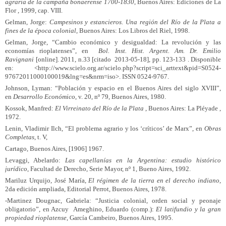
agraria de la campaña bonaerense 1700-1830
, Buenos Aires: Ediciones de La
Flor , 1999, cap. VIII.
Gelman, Jorge:
Campesinos y estancieros. Una región del Río de la Plata a
fines de la época colonial
, Buenos Aires: Los Libros del Riel, 1998.
Gelman, Jorge, “Cambio económico y desigualdad: La revolución y las
economías rioplatenses”, en
Bol.
Inst. Hist. Argent. Am. Dr. Emilio
Ravignani
[online]. 2011, n.33 [citado 2013-05-18], pp. 123-133 . Disponible
en: <http://www.scielo.org.ar/scielo.php?script=sci_arttext&pid=S0524-
97672011000100019&lng=es&nrm=iso>. ISSN 0524-9767.
Johnson, Lyman: “Población y espacio en el Buenos Aires del siglo XVIII”,
en
Desarrollo Económico
, v. 20, nº 79, Buenos Aires, 1980.
Kossok, Manfred:
El Virreinato del Río de la Plata
, Buenos Aires: La Pléyade ,
1972.
Lenin, Vladimir Ilch, “El problema agrario y los ‘críticos’ de Marx”, en
Obras
Completas
, t. V,
Cartago, Buenos Aires, [1906] 1967.
Levaggi, Abelardo:
Las capellanías en la Argentina: estudio histórico
jurídico
, Facultad de Derecho, Serie Mayor, nº 1, Bueno Aires, 1992.
Mariluz Urquijo, José María,
El régimen de la tierra en el derecho indiano
,
2da edición ampliada, Editorial Perrot, Buenos Aires, 1978.
-Martinez Dougnac, Gabriela: “Justicia colonial, orden social y peonaje
obligatorio”, en Azcuy Ameghino, Eduardo (comp.):
El latifundio y la gran
propiedad rioplatense
, García Cambeiro, Buenos Aires, 1995.