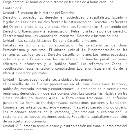
Carga horaria: 32 horas que se dictaran en 8 clases de 4 horas cada una.
Contenidos:
Unidad I: El estudio de la Historia del Derecho
Derecho y sociedad. El derecho en sociedades precapitalistas. Estado y
legislación. Las clases sociales frente a la instauración del Derecho. Las fuentes
del Derecho: entre la ley y la costumbre. Los fundamentos. El contenido del
Derecho. El liberalismo y la racionalización. Kelsen y la teoría pura del derecho.
El estructuralismo. Las variantes del marxismo. Derecho e historia política.
Unidad II: Las características del Derecho Castellano-Indiano.
Debates en torno a su coneptualización: las características de clase.
Particularismo y casuismo. El arbitrio judicial. La fundamentación de las
sentencias. Las fuentes del Derecho Castellano-Indiano. Los fueros especiales
indianos y su diferencia con los castellanos. El Derecho penal: las penas
aflictivas e infamantes y la “pública fama”. Las reformas de Carlos III:
¿codificación, reglamentación o compilación? Los reformistas en el Río de la
Plata.¿Un derecho perimido?
Unidad III: La sociedad rioplatense: la ciudad y la campaña
El desarrollo de las fuerzas productivas en el litoral rioplatense: territorio,
población, mercado interno y exportaciones. La propiedad de la tierra: tierras
realengas, denuncias y moderada composición. Las capellanías. ¿Existieron las
clases sociales en Buenos Aires? La formulación tradicional: el latifundio
ganadero. La formulación chayanoviana: campesinos, pastores y labradores.
Comerciantes, artesanos, esclavos y mercachifles: el abigarrado mundo urbano.
Las relaciones sociales en la campaña, ¿Reciprocidad o explotación? La
costumbre y las nuevas relaciones sociales. Feudalismo, capitalismo y aparición
de un sujeto revolucionario.
Unidad IV: El proceso revolucionario y la intervención miliciana: el problema del