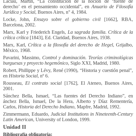
Laclau, Martín, “La constitución de la noción de ‘fuente de
derecho’ en el pensamiento occidental”, en
Anuario de Filosofía
Jurídica y Social
, Buenos Aires, n° 4, 1984.
Locke, John,
Ensayo sobre el gobierno civil
[1662], RBA,
Barcelona, 2002.
Marx, Karl y Friederich Engels,
La sagrada familia. Crítica de la
crítica crítica
[1843], Ed. Claridad, Buenos Aires, 1938.
Marx, Karl,
Crítica a la filosofía del derecho de Hegel
, Grijalbo,
México, 1968.
Pavarini, Massimo,
Control y dominación. Teorías criminológicas
burguesas y proyecto hegemónico
, Siglo XXI, Madrid, 1980.
Robert, Phillippe y Lévy, René (1990), “Historia y cuestión penal”,
en
Historia Social
, nº 6.
Rousseau,
El contrato social
[1762], El Ateneo, Buenos Aires,
2001.
Sánchez Bella, Ismael, “Las fuentes del Derecho Indiano”, en
ánchez Bella, Ismael, De la Hera, Alberto y Díaz Rementería,
Carlos,
Historia del Derecho Indiano
, Mapfre, Madrid, 1992.
Zimmermann, Eduardo,
Judicial Institutions in Nineteenth-Century
Latin American
, University of London, 1999.
Unidad II
Bibliografía obligatoria: