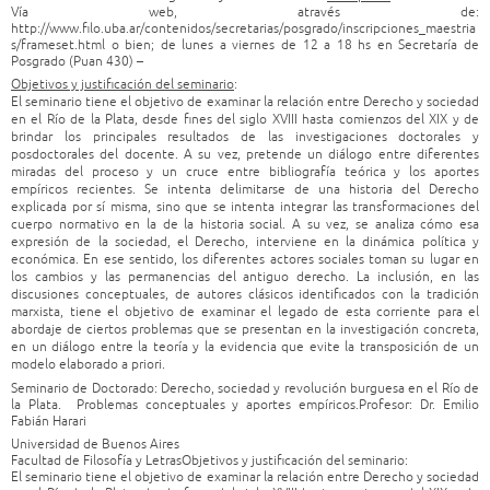
Vía web, através de:
http://www.filo.uba.ar/contenidos/secretarias/posgrado/inscripciones_maestria
s/frameset.html o bien; de lunes a viernes de 12 a 18 hs en Secretaría de
Posgrado (Puan 430) –
Objetivos y justificación del seminario
:
El seminario tiene el objetivo de examinar la relación entre Derecho y sociedad
en el Río de la Plata, desde fines del siglo XVIII hasta comienzos del XIX y de
brindar los principales resultados de las investigaciones doctorales y
posdoctorales del docente. A su vez, pretende un diálogo entre diferentes
miradas del proceso y un cruce entre bibliografía teórica y los aportes
empíricos recientes. Se intenta delimitarse de una historia del Derecho
explicada por sí misma, sino que se intenta integrar las transformaciones del
cuerpo normativo en la de la historia social. A su vez, se analiza cómo esa
expresión de la sociedad, el Derecho, interviene en la dinámica política y
económica. En ese sentido, los diferentes actores sociales toman su lugar en
los cambios y las permanencias del antiguo derecho. La inclusión, en las
discusiones conceptuales, de autores clásicos identificados con la tradición
marxista, tiene el objetivo de examinar el legado de esta corriente para el
abordaje de ciertos problemas que se presentan en la investigación concreta,
en un diálogo entre la teoría y la evidencia que evite la transposición de un
modelo elaborado a priori.
Seminario de Doctorado: Derecho, sociedad y revolución burguesa en el Río de
la Plata. Problemas conceptuales y aportes empíricos.Profesor: Dr. Emilio
Fabián Harari
Universidad de Buenos Aires
Facultad de Filosofía y LetrasObjetivos y justificación del seminario:
El seminario tiene el objetivo de examinar la relación entre Derecho y sociedad