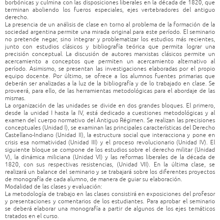
borbónicas y culmina con las disposiciones liberales en la década de 1820, que
terminan aboliendo los fueros especiales, ejes vertebradores del antiguo
derecho.
La presencia de un análisis de clase en torno al problema de la formación de la
sociedad argentina permite una mirada original para este período. El seminario
no pretende negar, sino integrar y problematizar los estudios más recientes,
junto con estudios clásicos y bibliografía teórica que permita lograr una
precisión conceptual. La discusión de autores marxistas clásicos permite un
acercamiento a conceptos que permiten un acercamiento alternativo al
período. Asimismo, se presentan las investigaciones elaboradas por el propio
equipo docente. Por último, se ofrece a los alumnos fuentes primarias que
deberán ser analizadas a la luz de la bibliografía y de lo trabajado en clase. Se
proveerá, para ello, de las herramientas metodológicas para el abordaje de las
mismas.
La organización de las unidades se divide en dos grandes bloques. El primero,
desde la unidad I hasta la IV, está dedicado a cuestiones metodológicas y al
examen del cuerpo normativo del Antiguo Régimen. Se realizan las precisiones
conceptuales (Unidad I), se examinan las principales características del Derecho
Castellano-Indiano (Unidad II), la estructura social que interacciona y pone en
crisis esa normatividad (Unidad III) y el proceso revolucionario (Unidad IV). El
siguiente bloque se compone de los estudios sobre el derecho militar (Unidad
V), la dinámica miliciana (Unidad VI) y las reformas liberales de la década de
1820, con sus respectivas resistencias, (Unidad VII). En la última clase, se
realizará un balance del seminario y se trabajará sobre los diferentes proyectos
de monografía de cada alumno, de manera de guiar su elaboración.
Modalidad de las clases y evaluación:
La metodología de trabajo en las clases consistirá en exposiciones del profesor
y presentaciones y comentarios de los estudiantes. Para aprobar el seminario
se deberá elaborar una monografía a partir de algunos de los ejes temáticos
tratados en el curso.