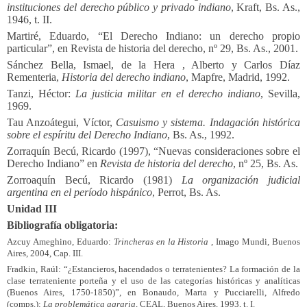
instituciones del derecho público y privado indiano
, Kraft, Bs. As.,
1946, t. II.
Martiré, Eduardo, “El Derecho Indiano: un derecho propio
particular”, en Revista de historia del derecho, nº 29, Bs. As., 2001.
Sánchez Bella, Ismael, de la Hera , Alberto y Carlos Díaz
Rementeria,
Historia del derecho indiano
, Mapfre, Madrid, 1992.
Tanzi, Héctor:
La justicia militar en el derecho indiano
, Sevilla,
1969.
Tau Anzoátegui, Víctor,
Casuismo y sistema. Indagación histórica
sobre el espíritu del Derecho Indiano
, Bs. As., 1992.
Zorraquín Becú, Ricardo (1997), “Nuevas consideraciones sobre el
Derecho Indiano” en
Revista de historia del derecho
, nº 25, Bs. As.
Zorroaquín Becú, Ricardo (1981)
La organización judicial
argentina en el período hispánico
, Perrot, Bs. As.
Unidad III
Bibliografía obligatoria:
Azcuy Ameghino, Eduardo:
Trincheras en la Historia
, Imago Mundi, Buenos
Aires, 2004, Cap. III.
Fradkin, Raúl: “¿Estancieros, hacendados o terratenientes? La formación de la
clase terrateniente porteña y el uso de las categorías históricas y analíticas
(Buenos Aires, 1750-1850)”, en Bonaudo, Marta y Pucciarelli, Alfredo
(comps.):
La problemática agraria
, CEAL, Buenos Aires, 1993, t. I.