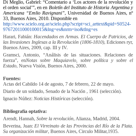
Di Meglio, Gabriel: “Comentario a ‘Los actores de la revolución y
el orden social’”, en en
Boletín del Instituto de Historia Argentina y
Americana “Emlio Ravignani”
, Universidad de Buenos Aires, nº
33, Buenos Aires, 2010. Disponible en
http://www.scielo.org.ar/scielo.php?script=sci_arttext&pid=S0524-
97672011000100015&lng=es&nrm=iso&tlng=es
Harari, Fabián:
Hacendados en Armas. El Cuerpo de Patricios, de
las Invasiones Inglesas a la Revolución (1806-1810)
, Ediciones ryr,
Buenos Aires, 2009, cap. III y IV.
Gramsci, Antonio, “Análisis de las situaciones. Relaciones de
fuerza”, en
Notas sobre Maquiavelo, sobre política y sobre el
Estado
, Nueva Visión, Buenos Aires, 2000.
Fuentes:
Actas del Cabildo 14 de agosto, 7 de febrero, 22 de mayo.
Diario de un soldado, Senado de la Nación , 1961 (selección).
Ignacio Núñez:
Noticias Históricas
(selección).
Bibliografía optativa:
Arendt, Hannah,
Sobre la revolución
, Alianza, Madrid, 2004.
Beverina, Juan:
El Virreinato de las Provincias del Río de la Plata.
Su organización militar
, Buenos Aires, Circulo Militar,1935.