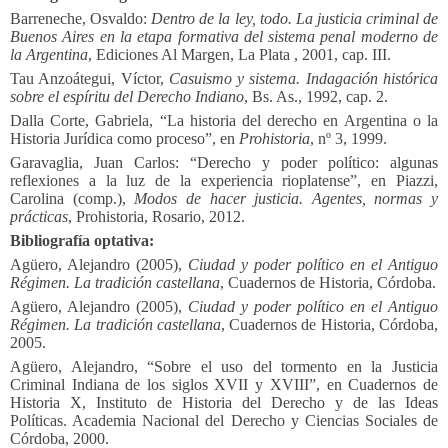
Barreneche, Osvaldo:
Dentro de la ley, todo. La justicia criminal de
Buenos Aires en la etapa formativa del sistema penal moderno de
la Argentina
, Ediciones Al Margen, La Plata , 2001, cap. III.
Tau Anzoátegui, Víctor,
Casuismo y sistema. Indagación histórica
sobre el espíritu del Derecho Indiano
, Bs. As., 1992, cap. 2.
Dalla Corte, Gabriela, “La historia del derecho en Argentina o la
Historia Jurídica como proceso”, en
Prohistoria
, nº 3, 1999.
Garavaglia, Juan Carlos: “Derecho y poder político: algunas
reflexiones a la luz de la experiencia rioplatense”, en Piazzi,
Carolina (comp.),
Modos de hacer justicia. Agentes, normas y
prácticas
, Prohistoria, Rosario, 2012.
Bibliografía optativa:
Agüero, Alejandro (2005),
Ciudad y poder político en el Antiguo
Régimen. La tradición castellana
, Cuadernos de Historia, Córdoba.
Agüero, Alejandro (2005),
Ciudad y poder político en el Antiguo
Régimen. La tradición castellana
, Cuadernos de Historia, Córdoba,
2005.
Agüero, Alejandro, “Sobre el uso del tormento en la Justicia
Criminal Indiana de los siglos XVII y XVIII”, en Cuadernos de
Historia X, Instituto de Historia del Derecho y de las Ideas
Políticas. Academia Nacional del Derecho y Ciencias Sociales de
Córdoba, 2000.