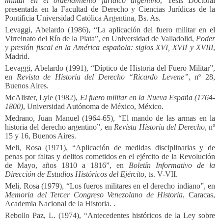
militar en el ordenamiento jurídico argentino
, Tesis Doctoral
presentada en la Facultad de Derecho y Ciencias Jurídicas de la
Pontificia Universidad Católica Argentina, Bs. As.
Levaggi, Abelardo (1986), “La aplicación del fuero militar en el
Virreinato del Río de la Plata”, en Universidad de Valladolid,
Poder
y presión fiscal en la América española: siglos XVI, XVII y XVIII
,
Madrid.
Levaggi, Abelardo (1991), “Díptico de Historia del Fuero Militar”,
en
Revista de Historia del Derecho “Ricardo Levene”
, nº 28,
Buenos Aires.
McAlister, Lyle (1982),
El fuero militar en la Nueva España (1764-
1800)
, Universidad Autónoma de México, México.
Medrano, Juan Manuel (1964-65), “El mando de las armas en la
historia del derecho argentino”, en
Revista Historia del Derecho
, nº
15 y 16, Buenos Aires.
Meli, Rosa (1971), “Aplicación de medidas disciplinarias y de
penas por faltas y delitos cometidos en el ejército de la Revolución
de Mayo, años 1810 a 1816”, en
Boletín Informativo de la
Dirección de Estudios Históricos del Ejército
, ts. V-VII.
Meli, Rosa (1979), “Los fueros militares en el derecho indiano”, en
Memoria del Tercer Congreso Venezolano de Historia
, Caracas,
Academia Nacional de la Historia. .
Rebollo Paz, L. (1974), “Antecedentes históricos de la Ley sobre