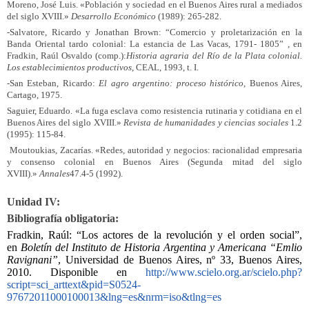
Moreno, José Luis. «Población y sociedad en el Buenos Aires rural a mediados
del siglo XVIII.»
Desarrollo Económico
(1989): 265-282.
-Salvatore, Ricardo y Jonathan Brown: “Comercio y proletarización en la
Banda Oriental tardo colonial: La estancia de Las Vacas, 1791- 1805” , en
Fradkin, Raúl Osvaldo (comp.):
Historia agraria del Río de la Plata colonial.
Los establecimientos productivos
, CEAL, 1993, t. I.
-San Esteban, Ricardo:
El agro argentino: proceso histórico
, Buenos Aires,
Cartago, 1975.
Saguier, Eduardo. «La fuga esclava como resistencia rutinaria y cotidiana en el
Buenos Aires del siglo XVIII.»
Revista de humanidades y ciencias sociales
1.2
(1995): 115-84.
Moutoukias, Zacarías. «Redes, autoridad y negocios: racionalidad empresaria
y consenso colonial en Buenos Aires (Segunda mitad del siglo
XVIII).»
Annales
47.4-5 (1992).
Unidad IV:
Bibliografía obligatoria:
Fradkin, Raúl: “Los actores de la revolución y el orden social”,
en
Boletín del Instituto de Historia Argentina y Americana “Emlio
Ravignani”
, Universidad de Buenos Aires, nº 33, Buenos Aires,
2010. Disponible en
http://www.scielo.org.ar/scielo.php?
script=sci_arttext&pid=S0524-
97672011000100013&lng=es&nrm=iso&tlng=es