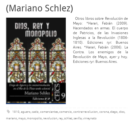
(Mariano Schlez)
Otros libros sobre Revolución de
Mayo: *Harari, Fabián (2009).
Hacendados en armas. El cuerpo
de Patricios, de las Invasiones
Inglesas a la Revolución (1806-
1810). Ediciones ryr: Buenos
Aires. *Harari, Fabián (2006). La
Contra. Los enemigos de la
Revolución de Mayo, ayer y hoy.
Ediciones ryr: Buenos Aires.
1810
,
aguero
,
cadiz
,
comerciantes
,
comercio
,
contrarrevolucion
,
corona
,
diego
,
dios
,
mariano
,
mayo
,
monopolio
,
revolucion
,
rey
,
schlez
,
sevilla
,
virreynato