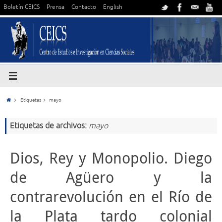
Boletín CEICS
Prensa
Contacto
English
Etiquetas
mayo
Etiquetas de archivos:
mayo
Dios, Rey y Monopolio. Diego
de Agüero y la
contrarevolución en el Río de
la Plata tardo colonial