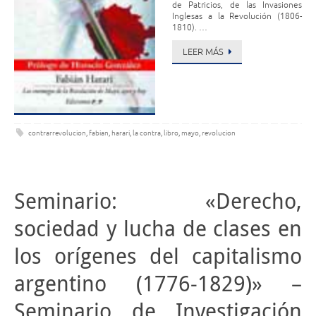
de Patricios, de las Invasiones
Inglesas a la Revolución (1806-
1810). …
LEER MÁS
contrarrevolucion
,
fabian
,
harari
,
la contra
,
libro
,
mayo
,
revolucion
Seminario: «Derecho,
sociedad y lucha de clases en
los orígenes del capitalismo
argentino (1776-1829)» –
Seminario de Investigación