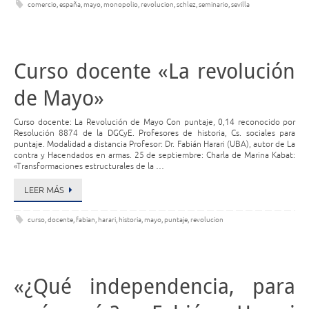
comercio
,
españa
,
mayo
,
monopolio
,
revolucion
,
schlez
,
seminario
,
sevilla
Curso docente «La revolución
de Mayo»
Curso docente: La Revolución de Mayo Con puntaje, 0,14 reconocido por
Resolución 8874 de la DGCyE. Profesores de historia, Cs. sociales para
puntaje. Modalidad a distancia Profesor: Dr. Fabián Harari (UBA), autor de La
contra y Hacendados en armas. 25 de septiembre: Charla de Marina Kabat:
«Transformaciones estructurales de la …
LEER MÁS
curso
,
docente
,
fabian
,
harari
,
historia
,
mayo
,
puntaje
,
revolucion
«¿Qué independencia, para