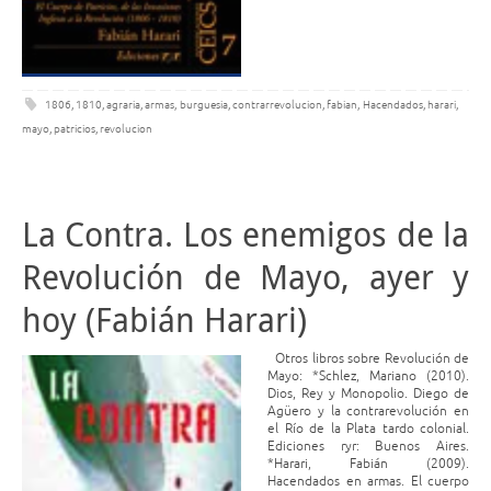
1806
,
1810
,
agraria
,
armas
,
burguesia
,
contrarrevolucion
,
fabian
,
Hacendados
,
harari
,
mayo
,
patricios
,
revolucion
La Contra. Los enemigos de la
Revolución de Mayo, ayer y
hoy (Fabián Harari)
Otros libros sobre Revolución de
Mayo: *Schlez, Mariano (2010).
Dios, Rey y Monopolio. Diego de
Agüero y la contrarevolución en
el Río de la Plata tardo colonial.
Ediciones ryr: Buenos Aires.
*Harari, Fabián (2009).
Hacendados en armas. El cuerpo