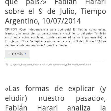
qué país?» Fabián Harari
sobre el 9 de Julio, Tiempo
Argentino, 10/07/2014
OPINIÓN ¿Qué independencia, para qué país? En fechas como estas,
leemos y miramos cientos de alusiones al «nacimiento del país». También
asistimos a actos escolares, donde campea (diríamos impunemente) la
liturgia patriótica. Se repite la misma sentencia: un 9 de julio de 1816 se
declaró la independencia de Argentina. Desde …
LEER MÁS
9
,
agraria
,
burguesia
,
debate
,
harari
,
independencia
,
julio
,
mayo
,
revolucion
«Las formas de explicar (y
eludir) nuestro pasado»,
Fabián Harari analiza la