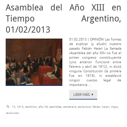
Asamblea del Año XIII en
Tiempo Argentino,
01/02/2013
01.02.2013 | OPINIÓN Las formas
de explicar (y eludir) nuestro
pasado Fabián Harari La llamada
«Asamblea del año XIII» no fue el
primer congreso constituyente
(uno anterior funcionó entre
febrero y abril de 1812), ni dictó
ninguna Constitución (la primera
fue en 1819), ni estableció
ningún cuerpo legal de
importancia …
LEER MÁS
13
,
1813
,
abolicion
,
año XIII
,
asamblea
,
centenario
,
esclavitud
,
fabian
,
harari
,
mayo
,
revolucion