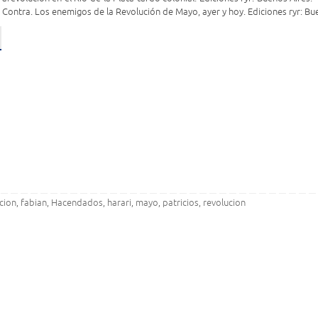
a Contra. Los enemigos de la Revolución de Mayo, ayer y hoy. Ediciones ryr: B
cion
fabian
Hacendados
harari
mayo
patricios
revolucion
,
,
,
,
,
,