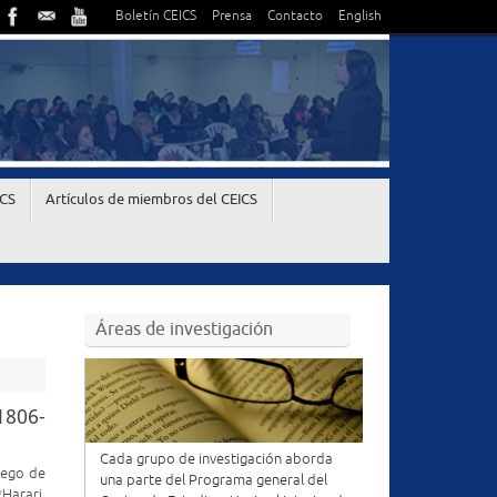
Boletín CEICS
Prensa
Contacto
English
ICS
Artículos de miembros del CEICS
Áreas de investigación
1806-
Cada grupo de investigación aborda
iego de
una parte del Programa general del
*Harari,