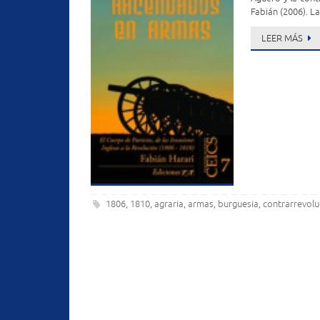
Fabián (2006). L
LEER MÁS
1806
1810
agraria
armas
burguesia
contrarrevolu
,
,
,
,
,