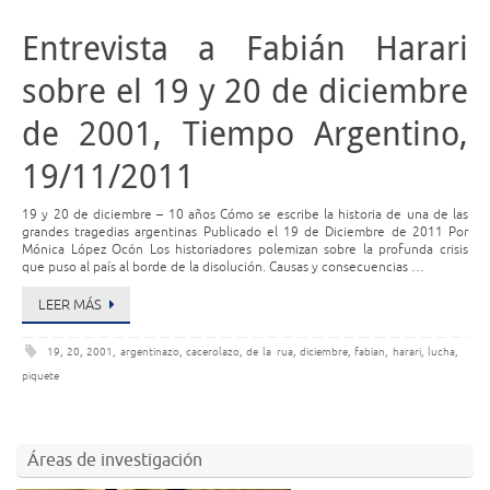
Entrevista a Fabián Harari
sobre el 19 y 20 de diciembre
de 2001, Tiempo Argentino,
19/11/2011
19 y 20 de diciembre – 10 años Cómo se escribe la historia de una de las
grandes tragedias argentinas Publicado el 19 de Diciembre de 2011 Por
Mónica López Ocón Los historiadores polemizan sobre la profunda crisis
que puso al país al borde de la disolución. Causas y consecuencias …
LEER MÁS
19
,
20
,
2001
,
argentinazo
,
cacerolazo
,
de la rua
,
diciembre
,
fabian
,
harari
,
lucha
,
piquete
Áreas de investigación