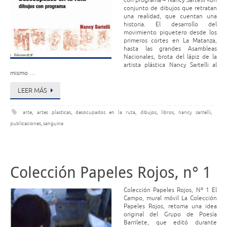
con programa – Nancy Sartelli «Un
conjunto de dibujos que retratan
una realidad, que cuentan una
historia. El desarrollo del
movimiento piquetero desde los
primeros cortes en La Matanza,
hasta las grandes Asambleas
Nacionales, brota del lápiz de la
artista plástica Nancy Sartelli al
mismo …
LEER MÁS
arte
,
artes plasticas
,
desocupados en la ruta
,
dibujos
,
libros
,
nancy sartelli
,
publicaciones
,
sanguina
Colección Papeles Rojos, n° 1
Colección Papeles Rojos, Nº 1 El
Campo, mural móvil La Colección
Papeles Rojos, retoma una idea
original del Grupo de Poesía
Barrilete, que editó durante