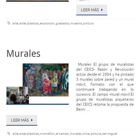
LEER MÁS
arte
,
artes plasticas
,
exposicion
,
grabados
,
muestra
,
pintura
Murales
Murales El grupo de muralistas
del CEICS- Razón y Revolución
actúa desde el 2004 y ha pintado
3 murales sobre pared y un mural
móvil, formato con el que
continuará trabajando en lo
sucesivo. El campo -mural movil El
grupo de muralistas piqueteros
del CEICS retoma la propuesta de
Berni …
LEER MÁS
arte
,
artes plasticas
,
cromañón
,
el campo
,
murales
,
once
,
pintura
,
san miguel