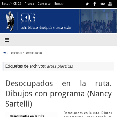
Boletín CEICS
Prensa
Contacto
English
Etiquetas
artes plasticas
Etiquetas de archivos:
artes plasticas
Desocupados en la ruta.
Dibujos con programa (Nancy
Sartelli)
Desocupados en la ruta. Dibujos