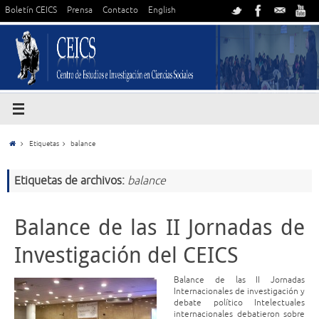
Boletín CEICS
Prensa
Contacto
English
Etiquetas
balance
Etiquetas de archivos:
balance
Balance de las II Jornadas de
Investigación del CEICS
Balance de las II Jornadas
Internacionales de investigación y
debate político Intelectuales
internacionales debatieron sobre