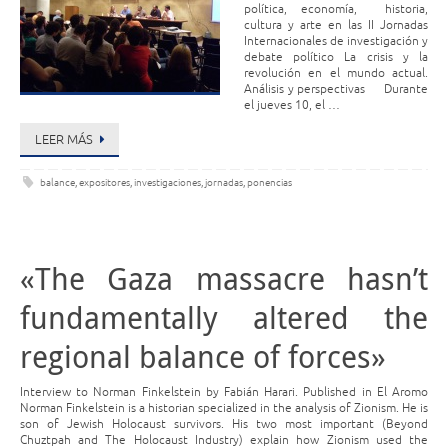
política, economía, historia,
cultura y arte en las II Jornadas
Internacionales de investigación y
debate político La crisis y la
revolución en el mundo actual.
Análisis y perspectivas Durante
el jueves 10, el …
LEER MÁS
balance
,
expositores
,
investigaciones
,
jornadas
,
ponencias
«The Gaza massacre hasn’t
fundamentally altered the
regional balance of forces»
Interview to Norman Finkelstein by Fabián Harari. Published in El Aromo
Norman Finkelstein is a historian specialized in the analysis of Zionism. He is
son of Jewish Holocaust survivors. His two most important (Beyond
Chuztpah and The Holocaust Industry) explain how Zionism used the