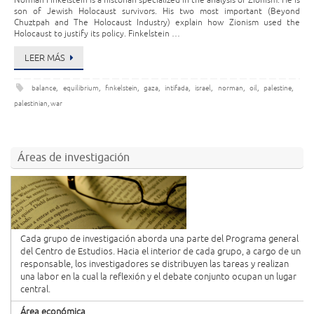
Norman Finkelstein is a historian specialized in the analysis of Zionism. He is
son of Jewish Holocaust survivors. His two most important (Beyond
Chuztpah and The Holocaust Industry) explain how Zionism used the
Holocaust to justify its policy. Finkelstein …
LEER MÁS
balance
,
equilibrium
,
finkelstein
,
gaza
,
intifada
,
israel
,
norman
,
oil
,
palestine
,
palestinian
,
war
Áreas de investigación
Cada grupo de investigación aborda una parte del Programa general
del Centro de Estudios. Hacia el interior de cada grupo, a cargo de un
responsable, los investigadores se distribuyen las tareas y realizan
una labor en la cual la reflexión y el debate conjunto ocupan un lugar
central.
Área económica