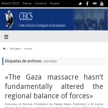
Boletín CEICS
Prensa
Contacto
English
Etiquetas
norman
Etiquetas de archivos:
norman
«The Gaza massacre hasn’t
fundamentally altered the
regional balance of forces»
Interview to Norman Finkelstein by Fabián Harari. Published in El Aromo